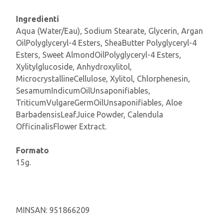
Ingredienti
Aqua (Water/Eau), Sodium Stearate, Glycerin, Argan
OilPolyglyceryl-4 Esters, SheaButter Polyglyceryl-4
Esters, Sweet AlmondOilPolyglyceryl-4 Esters,
Xylitylglucoside, Anhydroxylitol,
MicrocrystallineCellulose, Xylitol, Chlorphenesin,
SesamumIndicumOilUnsaponifiables,
TriticumVulgareGermOilUnsaponifiables, Aloe
BarbadensisLeafJuice Powder, Calendula
OfficinalisFlower Extract.
Formato
15g.
MINSAN:
951866209