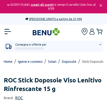
🚤 SCONTI FLASH:
scopri gli sconti
e riempi il carrello! Solo fino al
6/08
🚚
SPEDIZIONE GRATIS a partire da 23,99€
Consegna e offerte per
/
/
/
/
Home
Igiene e cosmesi
Solari
Doposole
Stick Doposole V
ROC
Stick Doposole Viso Lenitivo
Rinfrescante 15 g
ROC
Brand: