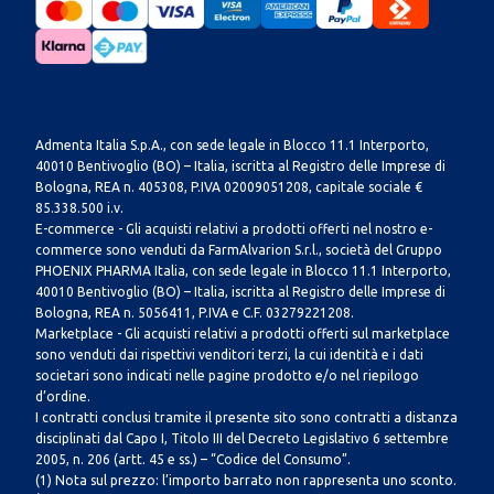
Admenta Italia S.p.A., con sede legale in Blocco 11.1 Interporto,
40010 Bentivoglio (BO) – Italia, iscritta al Registro delle Imprese di
Bologna, REA n. 405308, P.IVA 02009051208, capitale sociale €
85.338.500 i.v.
E-commerce - Gli acquisti relativi a prodotti offerti nel nostro e-
commerce sono venduti da FarmAlvarion S.r.l., società del Gruppo
PHOENIX PHARMA Italia, con sede legale in Blocco 11.1 Interporto,
40010 Bentivoglio (BO) – Italia, iscritta al Registro delle Imprese di
Bologna, REA n. 5056411, P.IVA e C.F. 03279221208.
Marketplace - Gli acquisti relativi a prodotti offerti sul marketplace
sono venduti dai rispettivi venditori terzi, la cui identità e i dati
societari sono indicati nelle pagine prodotto e/o nel riepilogo
d’ordine.
I contratti conclusi tramite il presente sito sono contratti a distanza
disciplinati dal Capo I, Titolo III del Decreto Legislativo 6 settembre
2005, n. 206 (artt. 45 e ss.) – “Codice del Consumo”.
(1) Nota sul prezzo: l’importo barrato non rappresenta uno sconto.