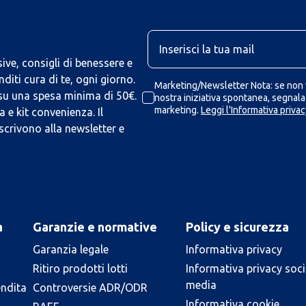
U
ive, consigli di benessere e
iti cura di te, ogni giorno.
Marketing/Newsletter Nota: se non v
 su una spesa minima di 50€.
nostra iniziativa spontanea, segnalaz
marketing.
Leggi l'Informativa privac
 e kit convenienza. Il
scrivono alla newsletter e
a
Garanzie e normative
Policy e sicurezza
Garanzia legale
Informativa privacy
Ritiro prodotti lotti
Informativa privacy soci
media
endita
Controversie ADR/ODR
Informativa cookie