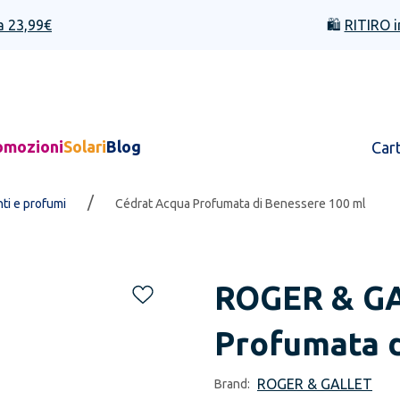
a 23,99€
🛍️
RITIRO i
omozioni
Solari
Blog
Car
/
ti e profumi
Cédrat Acqua Profumata di Benessere 100 ml
ROGER & G
Profumata d
ROGER & GALLET
Brand: