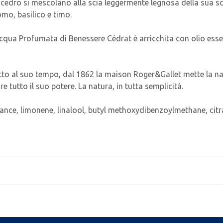
di cedro si mescolano alla scia leggermente legnosa della sua s
mo, basilico e timo.
Acqua Profumata di Benessere Cédrat è arricchita con olio essenz
tto al suo tempo, dal 1862 la maison Roger&Gallet mette la nat
e tutto il suo potere. La natura, in tutta semplicità.
rance, limonene, linalool, butyl methoxydibenzoylmethane, citra