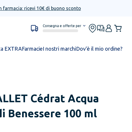
n farmacia: ricevi 10€ di buono sconto
Consegna e offerte per
ta EXTRA
Farmacie
I nostri marchi
Dov'è il mio ordine?
ALLET
Cédrat Acqua
i Benessere 100 ml