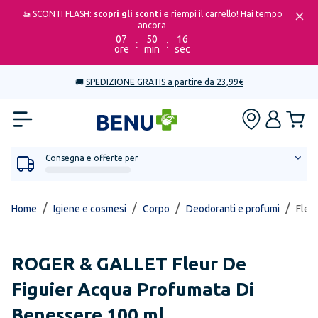
🚤 SCONTI FLASH:
scopri gli sconti
e riempi il carrello! Hai tempo
ancora
07
50
16
:
:
ore
min
sec
🚚
SPEDIZIONE GRATIS a partire da 23,99€
Consegna e offerte per
/
/
/
/
Home
Igiene e cosmesi
Corpo
Deodoranti e profumi
Fleu
ROGER & GALLET
Fleur De
Figuier Acqua Profumata Di
Benessere 100 ml