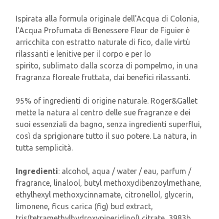
Ispirata alla formula originale dell'Acqua di Colonia,
l'Acqua Profumata di Benessere Fleur de Figuier è
arricchita con estratto naturale di fico, dalle virtù
rilassanti e lenitive per il corpo e per lo
spirito, sublimato dalla scorza di pompelmo, in una
fragranza floreale fruttata, dai benefici rilassanti.
95% of ingredienti di origine naturale. Roger&Gallet
mette la natura al centro delle sue fragranze e dei
suoi essenziali da bagno, senza ingredienti superflui,
così da sprigionare tutto il suo potere. La natura, in
tutta semplicità.
Ingredienti
: alcohol, aqua / water / eau, parfum /
fragrance, linalool, butyl methoxydibenzoylmethane,
ethylhexyl methoxycinnamate, citronellol, glycerin,
limonene, ficus carica (fig) bud extract,
tris(tetramethylhydroxypiperidinol) citrate, 3983b.