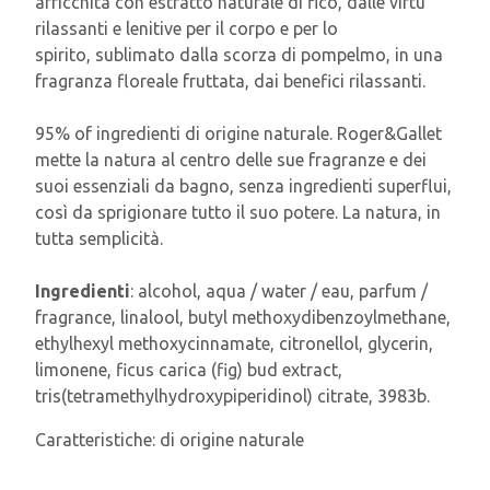
arricchita con estratto naturale di fico, dalle virtù
rilassanti e lenitive per il corpo e per lo
spirito, sublimato dalla scorza di pompelmo, in una
fragranza floreale fruttata, dai benefici rilassanti.
95% of ingredienti di origine naturale. Roger&Gallet
mette la natura al centro delle sue fragranze e dei
suoi essenziali da bagno, senza ingredienti superflui,
così da sprigionare tutto il suo potere. La natura, in
tutta semplicità.
Ingredienti
: alcohol, aqua / water / eau, parfum /
fragrance, linalool, butyl methoxydibenzoylmethane,
ethylhexyl methoxycinnamate, citronellol, glycerin,
limonene, ficus carica (fig) bud extract,
tris(tetramethylhydroxypiperidinol) citrate, 3983b.
Caratteristiche:
di origine naturale