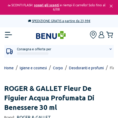
🚤 SCONTI FLASH:
scopri gli sconti
e riempi il carrello! Solo fino al
6/08
🚚
SPEDIZIONE GRATIS a partire da 23,99€
Consegna e offerte per
/
/
/
/
Home
Igiene e cosmesi
Corpo
Deodoranti e profumi
Fleu
ROGER & GALLET
Fleur De
Figuier Acqua Profumata Di
Benessere 30 ml
ROGER & GALLET
Brand: