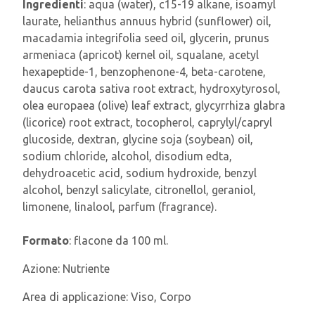
Ingredienti
: aqua (water), c15-19 alkane, isoamyl
laurate, helianthus annuus hybrid (sunflower) oil,
macadamia integrifolia seed oil, glycerin, prunus
armeniaca (apricot) kernel oil, squalane, acetyl
hexapeptide-1, benzophenone-4, beta-carotene,
daucus carota sativa root extract, hydroxytyrosol,
olea europaea (olive) leaf extract, glycyrrhiza glabra
(licorice) root extract, tocopherol, caprylyl/capryl
glucoside, dextran, glycine soja (soybean) oil,
sodium chloride, alcohol, disodium edta,
dehydroacetic acid, sodium hydroxide, benzyl
alcohol, benzyl salicylate, citronellol, geraniol,
limonene, linalool, parfum (fragrance).
Formato
: flacone da 100 ml.
Azione:
Nutriente
Area di applicazione:
Viso, Corpo