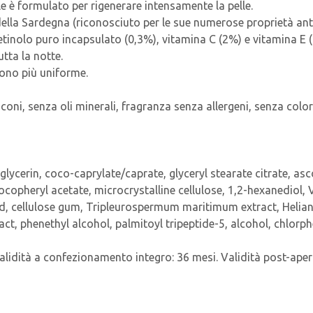
lle è formulato per rigenerare intensamente la pelle.
la Sardegna (riconosciuto per le sue numerose proprietà anti-e
retinolo puro incapsulato (0,3%), vitamina C (2%) e vitamina E
tta la notte.
tono più uniforme.
ni, senza oli minerali, fragranza senza allergeni, senza color
, glycerin, coco-caprylate/caprate, glyceryl stearate citrate, a
copheryl acetate, microcrystalline cellulose, 1,2-hexanediol, Vit
, cellulose gum, Tripleurospermum maritimum extract, Helian
t, phenethyl alcohol, palmitoyl tripeptide-5, alcohol, chlorph
idità a confezionamento integro: 36 mesi. Validità post-apert