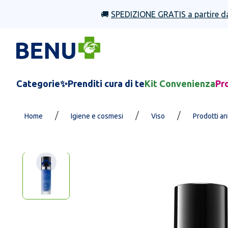
🚚
SPEDIZIONE GRATIS a partire d
Categorie
✨Prenditi cura di te
Kit Convenienza
Pr
/
/
/
Home
Igiene e cosmesi
Viso
Prodotti a