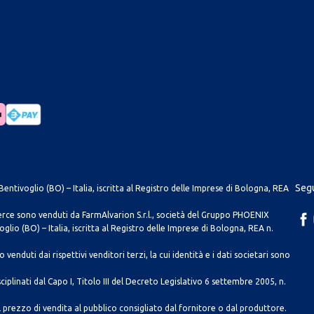
Segu
entivoglio (BO) – Italia, iscritta al Registro delle Imprese di Bologna, REA
merce sono venduti da FarmAlvarion S.r.l., società del Gruppo PHOENIX
lio (BO) – Italia, iscritta al Registro delle Imprese di Bologna, REA n.
venduti dai rispettivi venditori terzi, la cui identità e i dati societari sono
ciplinati dal Capo I, Titolo III del Decreto Legislativo 6 settembre 2005, n.
 prezzo di vendita al pubblico consigliato dal fornitore o dal produttore.