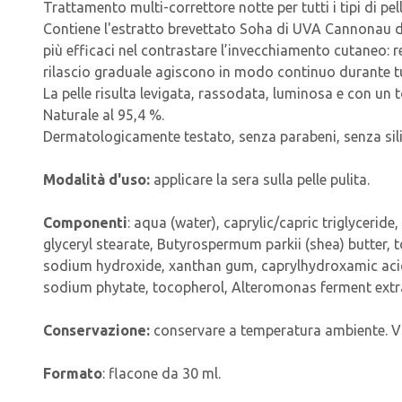
Trattamento multi-correttore notte per tutti i tipi di pe
Contiene l'estratto brevettato Soha di UVA Cannonau del
più efficaci nel contrastare l’invecchiamento cutaneo: 
rilascio graduale agiscono in modo continuo durante tu
La pelle risulta levigata, rassodata, luminosa e con un 
Naturale al 95,4 %.
Dermatologicamente testato, senza parabeni, senza silico
Modalità d'uso:
applicare la sera sulla pelle pulita.
Componenti
: aqua (water), caprylic/capric triglyceride
glyceryl stearate, Butyrospermum parkii (shea) butter, to
sodium hydroxide, xanthan gum, caprylhydroxamic acid
sodium phytate, tocopherol, Alteromonas ferment extrac
Conservazione:
conservare a temperatura ambiente. Val
Formato
: flacone da 30 ml.