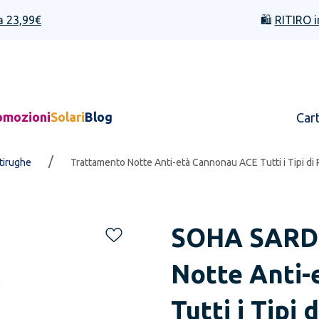
a 23,99€
🛍️
RITIRO i
omozioni
Solari
Blog
Car
/
ntirughe
Trattamento Notte Anti-età Cannonau ACE Tutti i Tipi di 
SOHA SARD
Notte Anti
Tutti i Tipi 