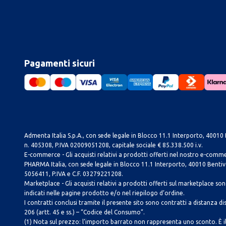
Pagamenti sicuri
Admenta Italia S.p.A., con sede legale in Blocco 11.1 Interporto, 40010 B
n. 405308, P.IVA 02009051208, capitale sociale € 85.338.500 i.v.
E-commerce - Gli acquisti relativi a prodotti offerti nel nostro e-com
PHARMA Italia, con sede legale in Blocco 11.1 Interporto, 40010 Bentivog
5056411, P.IVA e C.F. 03279221208.
Marketplace - Gli acquisti relativi a prodotti offerti sul marketplace sono 
indicati nelle pagine prodotto e/o nel riepilogo d’ordine.
I contratti conclusi tramite il presente sito sono contratti a distanza dis
206 (artt. 45 e ss.) – “Codice del Consumo”.
(1) Nota sul prezzo: l’importo barrato non rappresenta uno sconto. È il