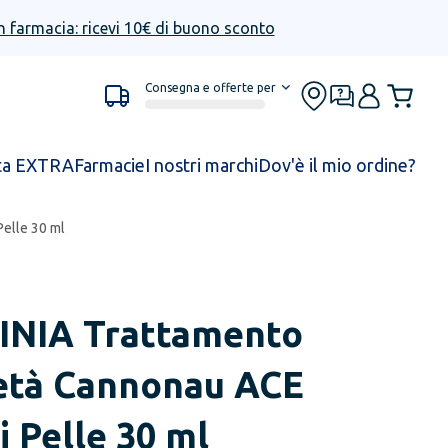
n farmacia: ricevi 10€ di buono sconto
Consegna e offerte per
ta EXTRA
Farmacie
I nostri marchi
Dov'è il mio ordine?
Pelle 30 ml
INIA
Trattamento
-età Cannonau ACE
di Pelle 30 ml