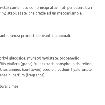
tà) combinato con principi attivi noti per essere tra i
 (1%) stabilizzate, che grazie ad un meccanismo a
anti e senza prodotti derivanti da animali.
scorbyl glucoside, myristyl myristate, propanediol,
is vinifera (grape) fruit extract, phospholipids, retinol,
thus annuus (sunflower) seed oil, sodium hyaluronate,
enesin, parfum (fragrance).
ura: 6 mesi.