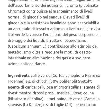
dell'assorbimento dei nutrienti. Il cromo (picolinato
Chromax) contribuisce al mantenimento di livelli
normali di glucosio nel sangue. Elevati livelli di
glucosio e la resistenza insulinica sono associabili a
un accumulo di tessuto adiposo a livello del girovita.
Il tè verde favorisce l'equilibrio del peso corporeo e il
drenaggio dei liquidi. Il frutto di peperoncino
(Capsicum annuum L.) contribuisce allo stimolo del
metabolismo oltre a regolare la motilità gastro-
intestinale ed eliminazione dei gas e a svolgere
azione antiossidante.
Ingredienti
: caffè verde (Coffea canephora Pierre ex
Froehner) e.s. di chicchi (50% polifenoli) Svetol*;
agente di carica: cellulosa microcristallina; agente di
rivestimento: idrossi-propil-metilcellulosa; colina
(bitartrato di colina), L-metionina, tè verde [Camellia
sinensis (L.) Kuntze] e.s. di foglie (4:1), peperoncino