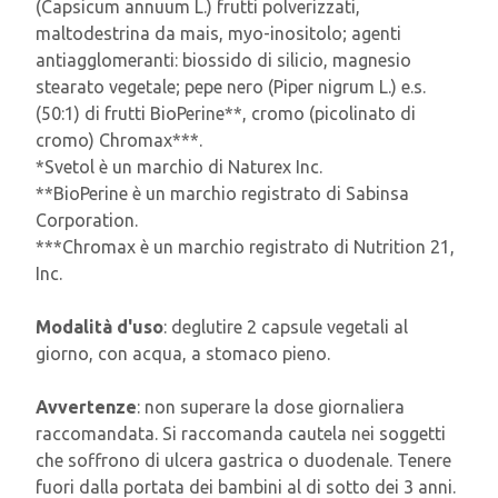
(Capsicum annuum L.) frutti polverizzati,
maltodestrina da mais, myo-inositolo; agenti
antiagglomeranti: biossido di silicio, magnesio
stearato vegetale; pepe nero (Piper nigrum L.) e.s.
(50:1) di frutti BioPerine**, cromo (picolinato di
cromo) Chromax***.
*Svetol è un marchio di Naturex Inc.
**BioPerine è un marchio registrato di Sabinsa
Corporation.
***Chromax è un marchio registrato di Nutrition 21,
Inc.
Modalità d'uso
: deglutire 2 capsule vegetali al
giorno, con acqua, a stomaco pieno.
Avvertenze
: non superare la dose giornaliera
raccomandata. Si raccomanda cautela nei soggetti
che soffrono di ulcera gastrica o duodenale. Tenere
fuori dalla portata dei bambini al di sotto dei 3 anni.