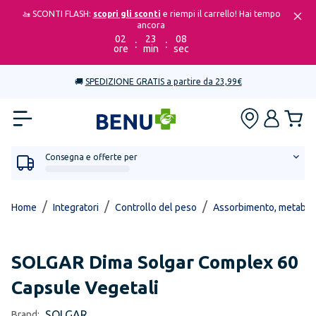
🚤 SCONTI FLASH:
scopri gli sconti
e riempi il carrello! Hai tempo
ancora
02
23
08
:
:
ore
min
sec
🚚
SPEDIZIONE GRATIS a partire da 23,99€
Consegna e offerte per
/
/
/
Home
Integratori
Controllo del peso
Assorbimento, metabol
SOLGAR
Dima Solgar Complex 60
Capsule Vegetali
SOLGAR
Brand: