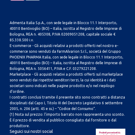
Admenta Italia S.p.A., con sede legale in Blocco 11.1 Interporto,
40010 Bentivoglio (BO) – Italia, iscritta al Registro delle Imprese di
Bologna, REA n. 405308, P.IVA 02009051208, capitale sociale €
85.338.500 i.v.
E-commerce - Gli acquisti relativi a prodotti offerti nel nostro e-
commerce sono venduti da FarmAlvarion S.r.l., società del Gruppo
PHOENIX PHARMA Italia, con sede legale in Blocco 11.1 Interporto,
40010 Bentivoglio (BO) – Italia, iscritta al Registro delle Imprese di
Bologna, REA n. 5056411, P.IVA e C.F. 03279221208.
Marketplace - Gli acquisti relativi a prodotti offerti sul marketplace
sono venduti dai rispettivi venditori terzi, la cui identità e i dati
societari sono indicati nelle pagine prodotto e/o nel riepilogo
d’ordine.
I contratti conclusi tramite il presente sito sono contratti a distanza
disciplinati dal Capo I, Titolo III del Decreto Legislativo 6 settembre
2005, n. 206 (artt. 45 e ss.) – “Codice del Consumo”.
(1) Nota sul prezzo: l’importo barrato non rappresenta uno sconto.
È il prezzo di vendita al pubblico consigliato dal fornitore o dal
produttore.
Seguici sui nostri social