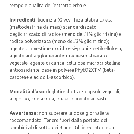
tempo e qualità dell'estratto erbale.
Ingredienti
: liquirizia (Glycyrrhiza glabra L.) e.s.
(maltodestrina da mais) standardizzato
deglicirrizzato di radice (
meno dell'1%
glicirrizina) e
radice polverizzata (
meno dell'
3% glicirrizina);
agente di rivestimento: idrossi-propil-metilcellulosa;
agente antiagglomerante: magnesio stearato
vegetale; agente di carica: cellulosa microcristallina;
antiossidante: base in polvere PhytO2XTM (beta-
carotene e acido L-ascorbico).
Modalità d'uso
: deglutire da 1 a 3 capsule vegetali,
al giorno, con acqua, preferibilmente ai pasti.
Avvertenze
: non superare la dose giornaliera
raccomandata. Tenere fuori dalla portata dei
bambini al di sotto dei 3 anni. Gli integratori non