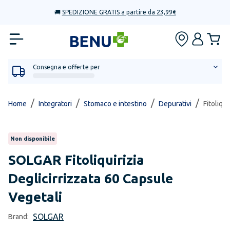
🚚
SPEDIZIONE GRATIS a partire da 23,99€
Consegna e offerte per
/
/
/
/
Home
Integratori
Stomaco e intestino
Depurativi
Fitoliqu
Non disponibile
SOLGAR
Fitoliquirizia
Deglicirrizzata 60 Capsule
Vegetali
SOLGAR
Brand: