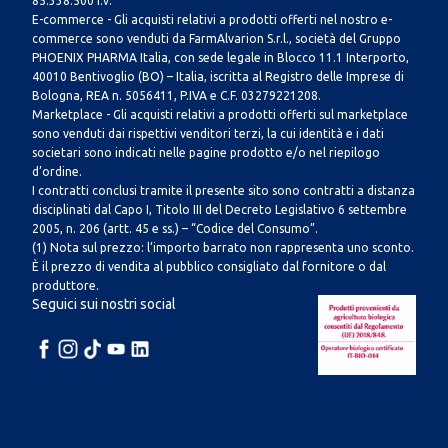
85.338.500 i.v.
E-commerce - Gli acquisti relativi a prodotti offerti nel nostro e-
commerce sono venduti da FarmAlvarion S.r.l., società del Gruppo
PHOENIX PHARMA Italia, con sede legale in Blocco 11.1 Interporto,
40010 Bentivoglio (BO) – Italia, iscritta al Registro delle Imprese di
Bologna, REA n. 5056411, P.IVA e C.F. 03279221208.
Marketplace - Gli acquisti relativi a prodotti offerti sul marketplace
sono venduti dai rispettivi venditori terzi, la cui identità e i dati
societari sono indicati nelle pagine prodotto e/o nel riepilogo
d’ordine.
I contratti conclusi tramite il presente sito sono contratti a distanza
disciplinati dal Capo I, Titolo III del Decreto Legislativo 6 settembre
2005, n. 206 (artt. 45 e ss.) – “Codice del Consumo”.
(1) Nota sul prezzo: l’importo barrato non rappresenta uno sconto.
È il prezzo di vendita al pubblico consigliato dal fornitore o dal
produttore.
Seguici sui nostri social