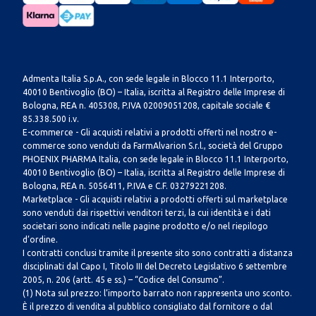
Admenta Italia S.p.A., con sede legale in Blocco 11.1 Interporto,
40010 Bentivoglio (BO) – Italia, iscritta al Registro delle Imprese di
Bologna, REA n. 405308, P.IVA 02009051208, capitale sociale €
85.338.500 i.v.
E-commerce - Gli acquisti relativi a prodotti offerti nel nostro e-
commerce sono venduti da FarmAlvarion S.r.l., società del Gruppo
PHOENIX PHARMA Italia, con sede legale in Blocco 11.1 Interporto,
40010 Bentivoglio (BO) – Italia, iscritta al Registro delle Imprese di
Bologna, REA n. 5056411, P.IVA e C.F. 03279221208.
Marketplace - Gli acquisti relativi a prodotti offerti sul marketplace
sono venduti dai rispettivi venditori terzi, la cui identità e i dati
societari sono indicati nelle pagine prodotto e/o nel riepilogo
d’ordine.
I contratti conclusi tramite il presente sito sono contratti a distanza
disciplinati dal Capo I, Titolo III del Decreto Legislativo 6 settembre
2005, n. 206 (artt. 45 e ss.) – “Codice del Consumo”.
(1) Nota sul prezzo: l’importo barrato non rappresenta uno sconto.
È il prezzo di vendita al pubblico consigliato dal fornitore o dal