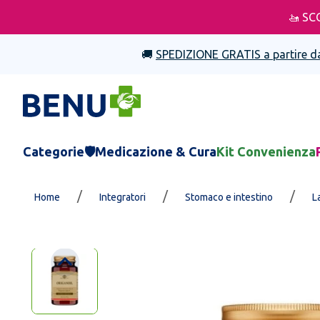
🚤 SC
🚚
SPEDIZIONE GRATIS a partire d
Categorie
🛡️Medicazione & Cura
Kit Convenienza
/
/
/
Home
Integratori
Stomaco e intestino
L