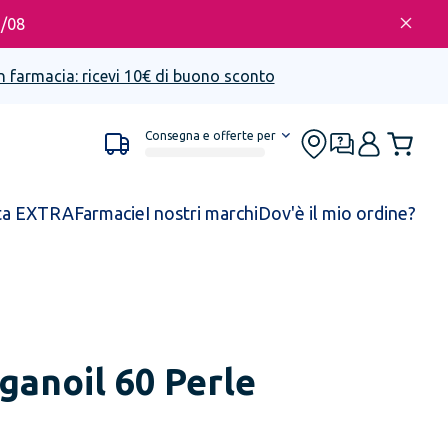
6/08
n farmacia: ricevi 10€ di buono sconto
Consegna e offerte per
ta EXTRA
Farmacie
I nostri marchi
Dov'è il mio ordine?
ganoil 60 Perle