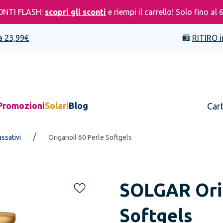
ONTI FLASH:
scopri gli sconti
e riempi il carrello! Solo fino al 
a 23,99€
🛍️
RITIRO i
Promozioni
Solari
Blog
Car
/
assativi
Origanoil 60 Perle Softgels
SOLGAR
Ori
Softgels