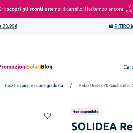
10
SH:
scopri gli sconti
e riempi il carrello! Hai tempo ancora
ore
a 23,99€
🛍️
RITIRO i
Promozioni
Solari
Blog
Car
/
Calze a compressione graduata
Relax Unisex 70 Gambaletto 
Non disponibile
SOLIDEA
Re