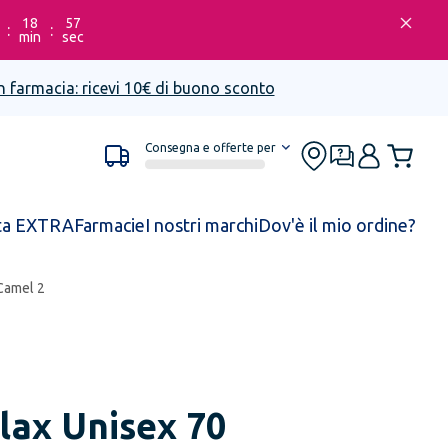
18
57
:
:
min
sec
n farmacia: ricevi 10€ di buono sconto
Consegna e offerte per
ta EXTRA
Farmacie
I nostri marchi
Dov'è il mio ordine?
Camel 2
lax Unisex 70