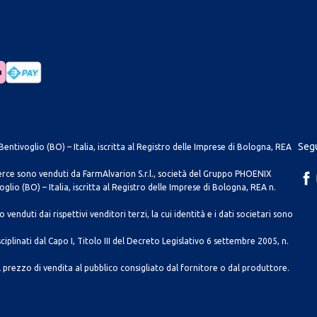
Segu
entivoglio (BO) – Italia, iscritta al Registro delle Imprese di Bologna, REA
merce sono venduti da FarmAlvarion S.r.l., società del Gruppo PHOENIX
lio (BO) – Italia, iscritta al Registro delle Imprese di Bologna, REA n.
venduti dai rispettivi venditori terzi, la cui identità e i dati societari sono
ciplinati dal Capo I, Titolo III del Decreto Legislativo 6 settembre 2005, n.
 prezzo di vendita al pubblico consigliato dal fornitore o dal produttore.