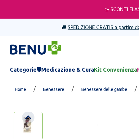
🚤 SCONTI FLA
🚚
SPEDIZIONE GRATIS a partire d
Categorie
🛡️Medicazione & Cura
Kit Convenienza
/
/
/
Home
Benessere
Benessere delle gambe