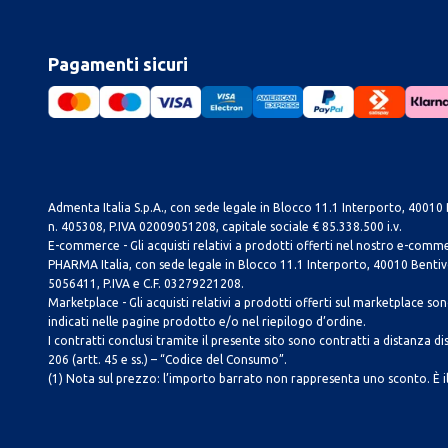
Pagamenti sicuri
Admenta Italia S.p.A., con sede legale in Blocco 11.1 Interporto, 40010 B
n. 405308, P.IVA 02009051208, capitale sociale € 85.338.500 i.v.
E-commerce - Gli acquisti relativi a prodotti offerti nel nostro e-com
PHARMA Italia, con sede legale in Blocco 11.1 Interporto, 40010 Bentivog
5056411, P.IVA e C.F. 03279221208.
Marketplace - Gli acquisti relativi a prodotti offerti sul marketplace sono 
indicati nelle pagine prodotto e/o nel riepilogo d’ordine.
I contratti conclusi tramite il presente sito sono contratti a distanza dis
206 (artt. 45 e ss.) – “Codice del Consumo”.
(1) Nota sul prezzo: l’importo barrato non rappresenta uno sconto. È il