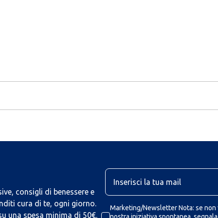
U
ive, consigli di benessere e
iti cura di te, ogni giorno.
Marketing/Newsletter Nota: se non v
 su una spesa minima di 50€.
nostra iniziativa spontanea, segnalaz