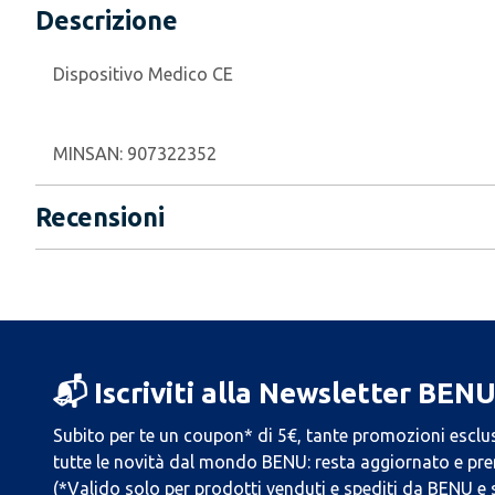
Descrizione
Dispositivo Medico CE
MINSAN:
907322352
Recensioni
📬 Iscriviti alla Newsletter BEN
Subito per te un coupon* di 5€, tante promozioni esclus
tutte le novità dal mondo BENU: resta aggiornato e prend
(*Valido solo per prodotti venduti e spediti da BENU e