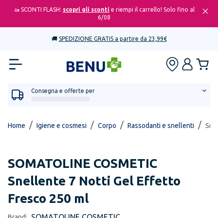
🚤 SCONTI FLASH:
scopri gli sconti
e riempi il carrello! Solo fino al
6/08
🚚
SPEDIZIONE GRATIS a partire da 23,99€
Consegna e offerte per
/
/
/
/
Home
Igiene e cosmesi
Corpo
Rassodanti e snellenti
Snel
SOMATOLINE COSMETIC
Snellente 7 Notti Gel Effetto
Fresco 250 ml
SOMATOLINE COSMETIC
Brand: