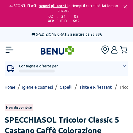
🚤 SCONTI FLASH:
scopri gli sconti
e riempi il carrello! Hai tempo
ancora
02
31
02
:
:
ore
min
sec
🚚
SPEDIZIONE GRATIS a partire da 23,99€
Consegna e offerte per
/
/
/
/
Home
Igiene e cosmesi
Capelli
Tinte e Riflessanti
Tricolo
Non disponibile
SPECCHIASOL
Tricolor Classic 5
Castano Caffè Colorazione