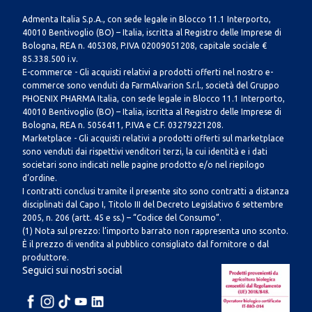
Admenta Italia S.p.A., con sede legale in Blocco 11.1 Interporto,
40010 Bentivoglio (BO) – Italia, iscritta al Registro delle Imprese di
Bologna, REA n. 405308, P.IVA 02009051208, capitale sociale €
85.338.500 i.v.
E-commerce - Gli acquisti relativi a prodotti offerti nel nostro e-
commerce sono venduti da FarmAlvarion S.r.l., società del Gruppo
PHOENIX PHARMA Italia, con sede legale in Blocco 11.1 Interporto,
40010 Bentivoglio (BO) – Italia, iscritta al Registro delle Imprese di
Bologna, REA n. 5056411, P.IVA e C.F. 03279221208.
Marketplace - Gli acquisti relativi a prodotti offerti sul marketplace
sono venduti dai rispettivi venditori terzi, la cui identità e i dati
societari sono indicati nelle pagine prodotto e/o nel riepilogo
d’ordine.
I contratti conclusi tramite il presente sito sono contratti a distanza
disciplinati dal Capo I, Titolo III del Decreto Legislativo 6 settembre
2005, n. 206 (artt. 45 e ss.) – “Codice del Consumo”.
(1) Nota sul prezzo: l’importo barrato non rappresenta uno sconto.
È il prezzo di vendita al pubblico consigliato dal fornitore o dal
produttore.
Seguici sui nostri social