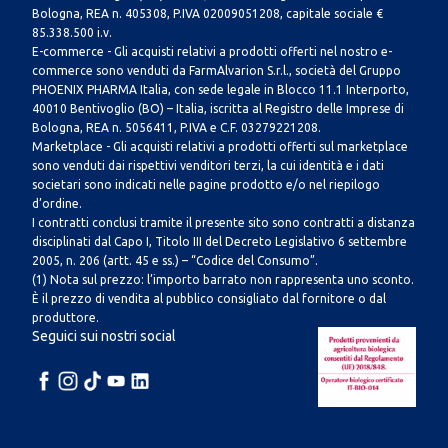
Bologna, REA n. 405308, P.IVA 02009051208, capitale sociale €
85.338.500 i.v.
E-commerce - Gli acquisti relativi a prodotti offerti nel nostro e-
commerce sono venduti da FarmAlvarion S.r.l., società del Gruppo
PHOENIX PHARMA Italia, con sede legale in Blocco 11.1 Interporto,
40010 Bentivoglio (BO) – Italia, iscritta al Registro delle Imprese di
Bologna, REA n. 5056411, P.IVA e C.F. 03279221208.
Marketplace - Gli acquisti relativi a prodotti offerti sul marketplace
sono venduti dai rispettivi venditori terzi, la cui identità e i dati
societari sono indicati nelle pagine prodotto e/o nel riepilogo
d’ordine.
I contratti conclusi tramite il presente sito sono contratti a distanza
disciplinati dal Capo I, Titolo III del Decreto Legislativo 6 settembre
2005, n. 206 (artt. 45 e ss.) – “Codice del Consumo”.
(1) Nota sul prezzo: l’importo barrato non rappresenta uno sconto.
È il prezzo di vendita al pubblico consigliato dal fornitore o dal
produttore.
Seguici sui nostri social