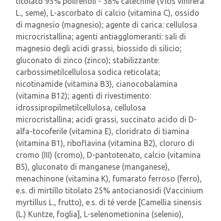
titolato 95% polifenoli - 38% catechine (Vitis vinifera
L., seme), L-ascorbato di calcio (vitamina C), ossido
di magnesio (magnesio); agente di carica: cellulosa
microcristallina; agenti antiagglomeranti: sali di
magnesio degli acidi grassi, biossido di silicio;
gluconato di zinco (zinco); stabilizzante:
carbossimetilcellulosa sodica reticolata;
nicotinamide (vitamina B3), cianocobalamina
(vitamina B12); agenti di rivestimento:
idrossipropilmetilcellulosa, cellulosa
microcristallina; acidi grassi, succinato acido di D-
alfa-tocoferile (vitamina E), cloridrato di tiamina
(vitamina B1), riboflavina (vitamina B2), cloruro di
cromo (III) (cromo), D-pantotenato, calcio (vitamina
B5), gluconato di manganese (manganese),
menachinone (vitamina K), fumarato ferroso (ferro),
e.s. di mirtillo titolato 25% antocianosidi (Vaccinium
myrtillus L., frutto), e.s. di té verde [Camellia sinensis
(L.) Kuntze, foglia], L-selenometionina (selenio),