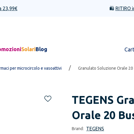
a 23,99€
🛍️
RITIRO i
omozioni
Solari
Blog
Car
/
rmaci per microcircolo e vasoattivi
Granulato Soluzione Orale 20
TEGENS
Gra
Orale 20 Bu
TEGENS
Brand: