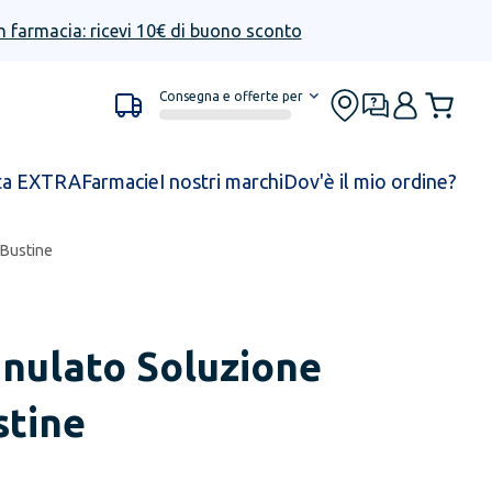
n farmacia: ricevi 10€ di buono sconto
Consegna e offerte per
ta EXTRA
Farmacie
I nostri marchi
Dov'è il mio ordine?
 Bustine
nulato Soluzione
stine