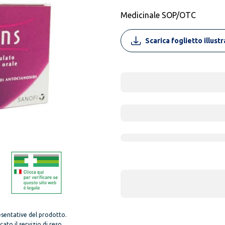
Medicinale SOP/OTC
Scarica foglietto illust
sentative del prodotto.
to il servizio di reso