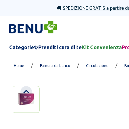
🚚
SPEDIZIONE GRATIS a partire d
Categorie
✨Prenditi cura di te
Kit Convenienza
Pr
/
/
/
Home
Farmaci da banco
Circolazione
Fa