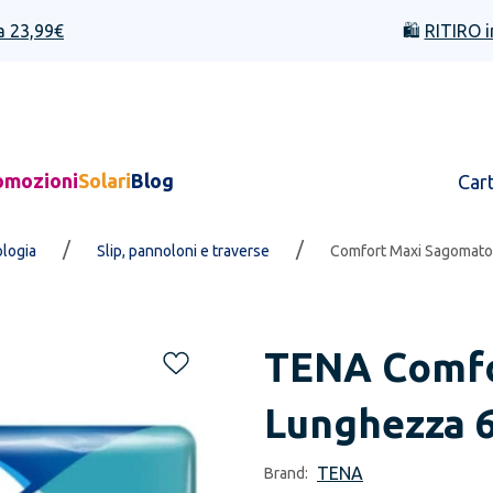
a 23,99€
🛍️
RITIRO i
omozioni
Solari
Blog
Car
/
/
ologia
Slip, pannoloni e traverse
Comfort Maxi Sagomato
TENA
Comfo
Lunghezza 6
TENA
Brand: