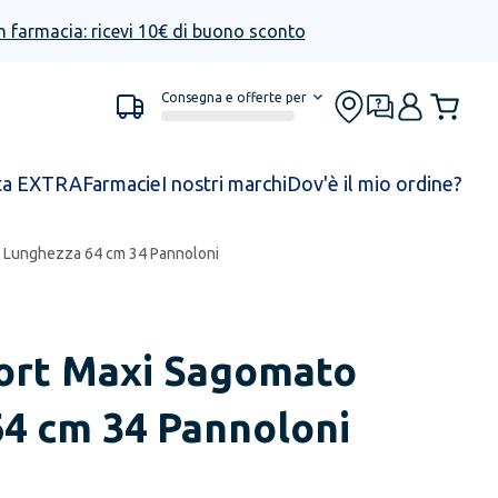
n farmacia: ricevi 10€ di buono sconto
Consegna e offerte per
ta EXTRA
Farmacie
I nostri marchi
Dov'è il mio ordine?
 Lunghezza 64 cm 34 Pannoloni
rt Maxi Sagomato
4 cm 34 Pannoloni