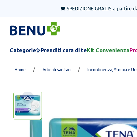
🚚
SPEDIZIONE GRATIS a partire d
Categorie
✨Prenditi cura di te
Kit Convenienza
Pr
/
/
Home
Articoli sanitari
Incontinenza, Stomia e Ur