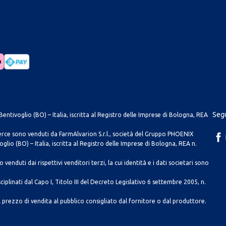
Segu
entivoglio (BO) – Italia, iscritta al Registro delle Imprese di Bologna, REA
merce sono venduti da FarmAlvarion S.r.l., società del Gruppo PHOENIX
lio (BO) – Italia, iscritta al Registro delle Imprese di Bologna, REA n.
venduti dai rispettivi venditori terzi, la cui identità e i dati societari sono
ciplinati dal Capo I, Titolo III del Decreto Legislativo 6 settembre 2005, n.
 prezzo di vendita al pubblico consigliato dal fornitore o dal produttore.