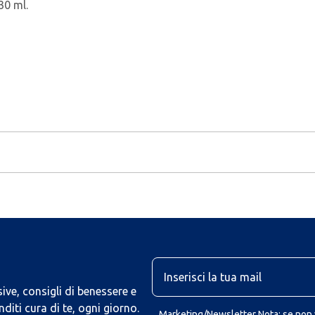
0 ml.
U
ive, consigli di benessere e
iti cura di te, ogni giorno.
Marketing/Newsletter Nota: se non v