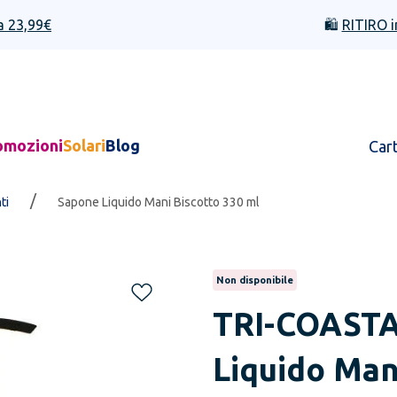
a 23,99€
🛍️
RITIRO i
omozioni
Solari
Blog
Car
/
ti
Sapone Liquido Mani Biscotto 330 ml
Non disponibile
TRI-COASTA
Liquido Man