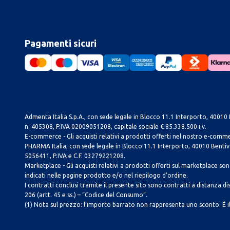
Pagamenti sicuri
Admenta Italia S.p.A., con sede legale in Blocco 11.1 Interporto, 40010 B
n. 405308, P.IVA 02009051208, capitale sociale € 85.338.500 i.v.
E-commerce - Gli acquisti relativi a prodotti offerti nel nostro e-com
PHARMA Italia, con sede legale in Blocco 11.1 Interporto, 40010 Bentivog
5056411, P.IVA e C.F. 03279221208.
Marketplace - Gli acquisti relativi a prodotti offerti sul marketplace sono 
indicati nelle pagine prodotto e/o nel riepilogo d’ordine.
I contratti conclusi tramite il presente sito sono contratti a distanza dis
206 (artt. 45 e ss.) – “Codice del Consumo”.
(1) Nota sul prezzo: l’importo barrato non rappresenta uno sconto. È il