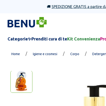
🚚
SPEDIZIONE GRATIS a partire d
Categorie
✨Prenditi cura di te
Kit Convenienza
Pr
/
/
/
Home
Igiene e cosmesi
Corpo
Detergen