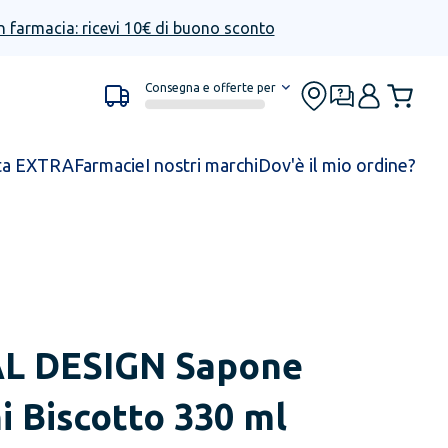
n farmacia: ricevi 10€ di buono sconto
Consegna e offerte per
ta EXTRA
Farmacie
I nostri marchi
Dov'è il mio ordine?
L DESIGN
Sapone
i Biscotto 330 ml