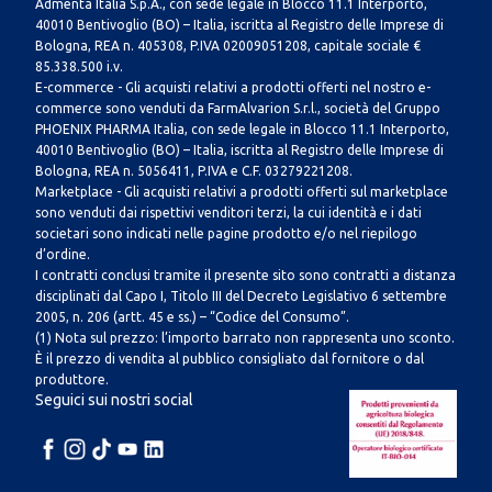
Admenta Italia S.p.A., con sede legale in Blocco 11.1 Interporto,
40010 Bentivoglio (BO) – Italia, iscritta al Registro delle Imprese di
Bologna, REA n. 405308, P.IVA 02009051208, capitale sociale €
85.338.500 i.v.
E-commerce - Gli acquisti relativi a prodotti offerti nel nostro e-
commerce sono venduti da FarmAlvarion S.r.l., società del Gruppo
PHOENIX PHARMA Italia, con sede legale in Blocco 11.1 Interporto,
40010 Bentivoglio (BO) – Italia, iscritta al Registro delle Imprese di
Bologna, REA n. 5056411, P.IVA e C.F. 03279221208.
Marketplace - Gli acquisti relativi a prodotti offerti sul marketplace
sono venduti dai rispettivi venditori terzi, la cui identità e i dati
societari sono indicati nelle pagine prodotto e/o nel riepilogo
d’ordine.
I contratti conclusi tramite il presente sito sono contratti a distanza
disciplinati dal Capo I, Titolo III del Decreto Legislativo 6 settembre
2005, n. 206 (artt. 45 e ss.) – “Codice del Consumo”.
(1) Nota sul prezzo: l’importo barrato non rappresenta uno sconto.
È il prezzo di vendita al pubblico consigliato dal fornitore o dal
produttore.
Seguici sui nostri social