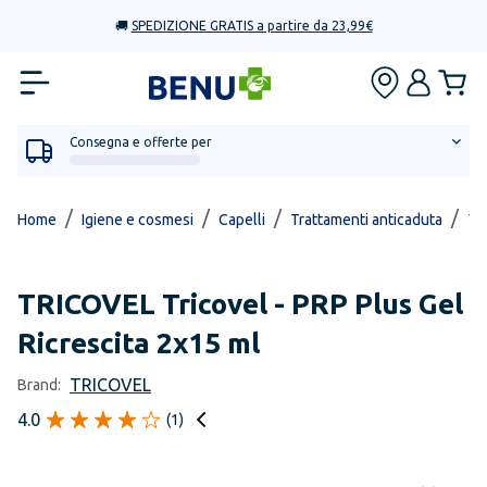
🚚
SPEDIZIONE GRATIS a partire da 23,99€
Consegna e offerte per
/
/
/
/
Home
Igiene e cosmesi
Capelli
Trattamenti anticaduta
Tr
TRICOVEL
Tricovel - PRP Plus Gel
Ricrescita 2x15 ml
TRICOVEL
Brand:
4.0
(
1
)