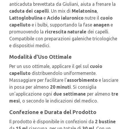
anticaduta brevettata da Giuliani, aiuta a frenare la
caduta dei capelli
. Un mix di
Melatonina
,
Lattoglobulina
e
Acido ialuronico
nutre il
cuoio
capelluto
e i bulbi, supportando la fase
anagen
e
promuovendo la
ricrescita naturale
dei capelli.
Compatibile con preparazioni galeniche tricologiche
e dispositivi medici.
Modalità d'Uso Ottimale
Per un uso ottimale, applicare il gel sul
cuoio
capelluto
distribuendolo uniformemente.
Massaggiare per facilitare l'
assorbimento
e lasciare
in posa per almeno
20 minuti
. Si consiglia
un'applicazione ogni
due settimane
per almeno
tre
mesi
, o secondo le indicazioni del medico.
Confezione e Durata del Prodotto
Il prodotto è disponibile in confezioni da
2 bustine
da
15 ml
ciascuna, per un totale di
30 ml
. Con un