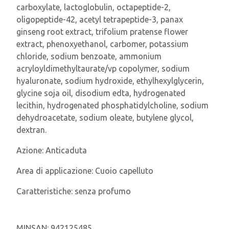
carboxylate, lactoglobulin, octapeptide-2,
oligopeptide-42, acetyl tetrapeptide-3, panax
ginseng root extract, trifolium pratense flower
extract, phenoxyethanol, carbomer, potassium
chloride, sodium benzoate, ammonium
acryloyldimethyltaurate/vp copolymer, sodium
hyaluronate, sodium hydroxide, ethylhexylglycerin,
glycine soja oil, disodium edta, hydrogenated
lecithin, hydrogenated phosphatidylcholine, sodium
dehydroacetate, sodium oleate, butylene glycol,
dextran.
Azione:
Anticaduta
Area di applicazione:
Cuoio capelluto
Caratteristiche:
senza profumo
MINSAN:
942125485