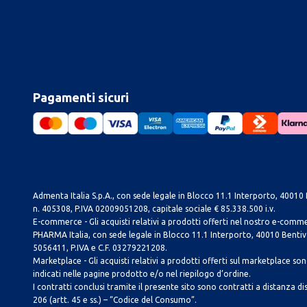
Pagamenti sicuri
Admenta Italia S.p.A., con sede legale in Blocco 11.1 Interporto, 40010 B
n. 405308, P.IVA 02009051208, capitale sociale € 85.338.500 i.v.
E-commerce - Gli acquisti relativi a prodotti offerti nel nostro e-com
PHARMA Italia, con sede legale in Blocco 11.1 Interporto, 40010 Bentivog
5056411, P.IVA e C.F. 03279221208.
Marketplace - Gli acquisti relativi a prodotti offerti sul marketplace sono 
indicati nelle pagine prodotto e/o nel riepilogo d’ordine.
I contratti conclusi tramite il presente sito sono contratti a distanza dis
206 (artt. 45 e ss.) – “Codice del Consumo”.