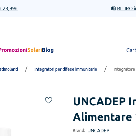
a 23,99€
🛍️
RITIRO i
Promozioni
Solari
Blog
Car
/
/
stimolanti
Integratori per difese immunitarie
Integratore
UNCADEP
I
Alimentare 
UNCADEP
Brand: