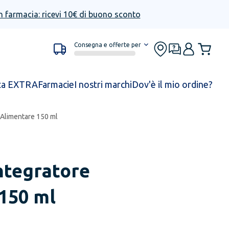
n farmacia: ricevi 10€ di buono sconto
Consegna e offerte per
ta EXTRA
Farmacie
I nostri marchi
Dov'è il mio ordine?
 Alimentare 150 ml
ntegratore
150 ml