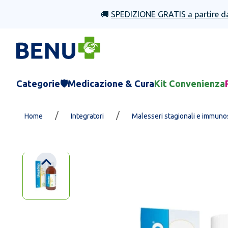
🚚
SPEDIZIONE GRATIS a partire d
Categorie
🛡️Medicazione & Cura
Kit Convenienza
/
/
Home
Integratori
Malesseri stagionali e immuno