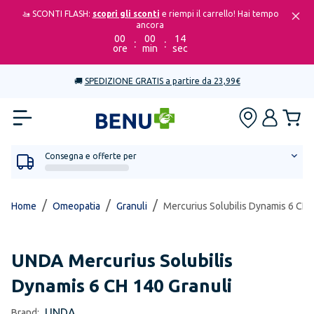
🚤 SCONTI FLASH:
scopri gli sconti
e riempi il carrello! Hai tempo
ancora
00
00
14
:
:
ore
min
sec
🚚
SPEDIZIONE GRATIS a partire da 23,99€
Consegna e offerte per
/
/
/
Home
Omeopatia
Granuli
Mercurius Solubilis Dynamis 6 CH 
UNDA
Mercurius Solubilis
Dynamis 6 CH 140 Granuli
UNDA
Brand: