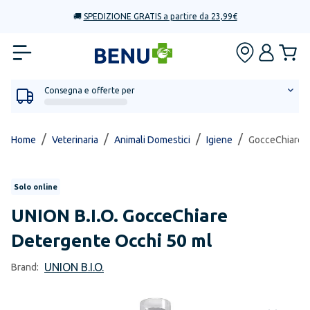
🚚
SPEDIZIONE GRATIS a partire da 23,99€
Consegna e offerte per
/
/
/
/
Home
Veterinaria
Animali Domestici
Igiene
GocceChiare D
Solo online
UNION B.I.O.
GocceChiare
Detergente Occhi 50 ml
UNION B.I.O.
Brand: