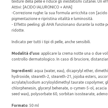
texture della pelle e riduce gli inestetismi cutanei. Un ef
Attivi: [ACIDO IALURONICO + AHA]
-Correzione rughe: la sua formula arricchita con [acido i
pigmentazione e ripristina vitalità e luminosità.
- Effetto peeling: gli AHA funzionano durante la notte pe
ridotte.
Indicato per tutti i tipi di pelle, anche sensibili.
Modalità d'uso
: applicare la crema notte una o due vol
controllo dermatologico. In caso di bruciore, distanziare
Ingredienti
: aqua (water, eau), dicaprylyl ether, dimet
hydroxide, steareth-2, steareth-21, jojoba esters, asco
acrylate/sodium acryloyldimethyl taurate copolymer, gly
chlorphenesin, glyceryl behenate, o-cymen-5-ol, acacia
seed wax), polysorbate 60, sorbitan isostearate, adeno
Formato
: 50 ml