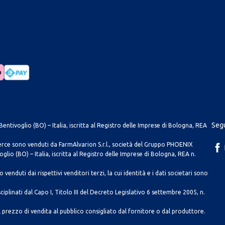
Segu
entivoglio (BO) – Italia, iscritta al Registro delle Imprese di Bologna, REA
merce sono venduti da FarmAlvarion S.r.l., società del Gruppo PHOENIX
lio (BO) – Italia, iscritta al Registro delle Imprese di Bologna, REA n.
venduti dai rispettivi venditori terzi, la cui identità e i dati societari sono
ciplinati dal Capo I, Titolo III del Decreto Legislativo 6 settembre 2005, n.
 prezzo di vendita al pubblico consigliato dal fornitore o dal produttore.