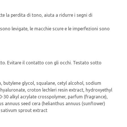
e la perdita di tono, aiuta a ridurre i segni di
e sono levigate, le macchie scure e le imperfezioni sono
to. Evitare il contatto con gli occhi. Testato sotto
n, butylene glycol, squalane, cetyl alcohol, sodium
hyaluronate, croton lechleri resin extract, hydroxyethyl
0-30 alkyl acrylate crosspolymer, parfum (fragrance),
hus annuus seed cera (helianthus annuus (sunflower)
 sativum sprout extract