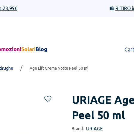
a 23,99€
🛍️
RITIRO i
omozioni
Solari
Blog
Car
/
ntirughe
Age Lift Crema Notte Peel 50 ml
URIAGE
Age
Peel 50 ml
URIAGE
Brand: