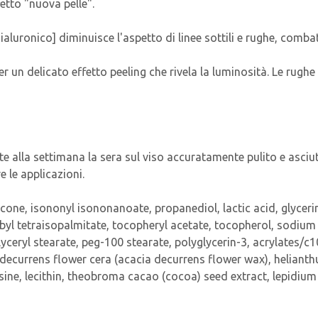
fetto "nuova pelle".
aluronico] diminuisce l'aspetto di linee sottili e rughe, combatt
r un delicato effetto peeling che rivela la luminosità. Le rugh
te alla settimana la sera sul viso accuratamente pulito e asciut
 le applicazioni.
hicone, isononyl isononanoate, propanediol, lactic acid, glyceri
rbyl tetraisopalmitate, tocopheryl acetate, tocopherol, sodium 
ceryl stearate, peg-100 stearate, polyglycerin-3, acrylates/c1
 decurrens flower cera (acacia decurrens flower wax), heliant
sine, lecithin, theobroma cacao (cocoa) seed extract, lepidium