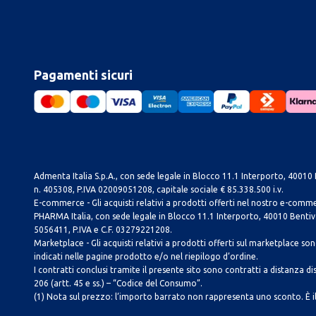
Pagamenti sicuri
Admenta Italia S.p.A., con sede legale in Blocco 11.1 Interporto, 40010 B
n. 405308, P.IVA 02009051208, capitale sociale € 85.338.500 i.v.
E-commerce - Gli acquisti relativi a prodotti offerti nel nostro e-com
PHARMA Italia, con sede legale in Blocco 11.1 Interporto, 40010 Bentivog
5056411, P.IVA e C.F. 03279221208.
Marketplace - Gli acquisti relativi a prodotti offerti sul marketplace sono 
indicati nelle pagine prodotto e/o nel riepilogo d’ordine.
I contratti conclusi tramite il presente sito sono contratti a distanza dis
206 (artt. 45 e ss.) – “Codice del Consumo”.
(1) Nota sul prezzo: l’importo barrato non rappresenta uno sconto. È il