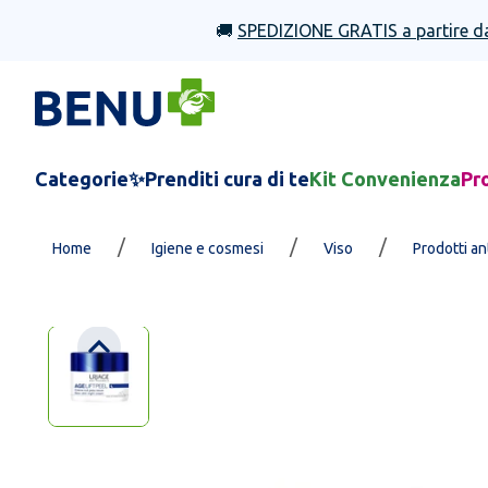
🚚
SPEDIZIONE GRATIS a partire d
Categorie
✨Prenditi cura di te
Kit Convenienza
Pr
/
/
/
Home
Igiene e cosmesi
Viso
Prodotti a