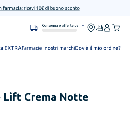
n farmacia: ricevi 10€ di buono sconto
Consegna e offerte per
ta EXTRA
Farmacie
I nostri marchi
Dov'è il mio ordine?
 Lift Crema Notte