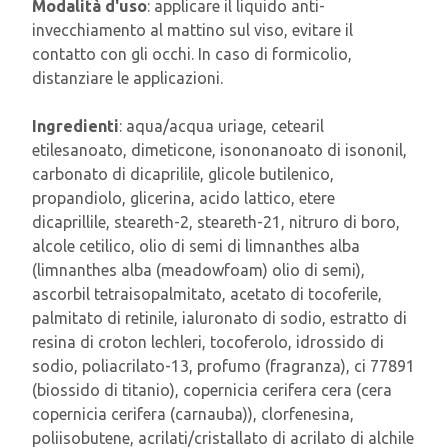
Modalità d'uso
: applicare il liquido anti-
invecchiamento al mattino sul viso, evitare il
contatto con gli occhi. In caso di formicolio,
distanziare le applicazioni.
Ingredienti
: aqua/acqua uriage, cetearil
etilesanoato, dimeticone, isononanoato di isononil,
carbonato di dicaprilile, glicole butilenico,
propandiolo, glicerina, acido lattico, etere
dicaprillile, steareth-2, steareth-21, nitruro di boro,
alcole cetilico, olio di semi di limnanthes alba
(limnanthes alba (meadowfoam) olio di semi),
ascorbil tetraisopalmitato, acetato di tocoferile,
palmitato di retinile, ialuronato di sodio, estratto di
resina di croton lechleri, tocoferolo, idrossido di
sodio, poliacrilato-13, profumo (fragranza), ci 77891
(biossido di titanio), copernicia cerifera cera (cera
copernicia cerifera (carnauba)), clorfenesina,
poliisobutene, acrilati/cristallato di acrilato di alchile