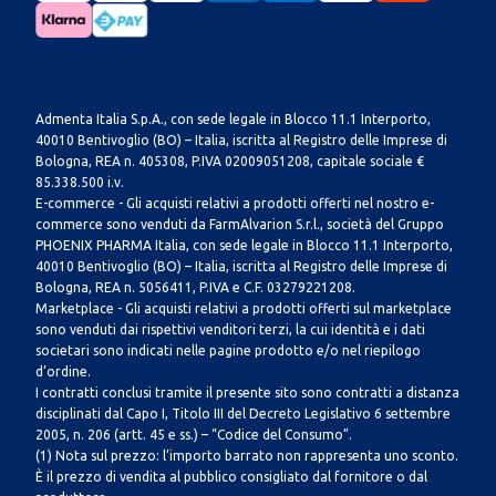
Admenta Italia S.p.A., con sede legale in Blocco 11.1 Interporto,
40010 Bentivoglio (BO) – Italia, iscritta al Registro delle Imprese di
Bologna, REA n. 405308, P.IVA 02009051208, capitale sociale €
85.338.500 i.v.
E-commerce - Gli acquisti relativi a prodotti offerti nel nostro e-
commerce sono venduti da FarmAlvarion S.r.l., società del Gruppo
PHOENIX PHARMA Italia, con sede legale in Blocco 11.1 Interporto,
40010 Bentivoglio (BO) – Italia, iscritta al Registro delle Imprese di
Bologna, REA n. 5056411, P.IVA e C.F. 03279221208.
Marketplace - Gli acquisti relativi a prodotti offerti sul marketplace
sono venduti dai rispettivi venditori terzi, la cui identità e i dati
societari sono indicati nelle pagine prodotto e/o nel riepilogo
d’ordine.
I contratti conclusi tramite il presente sito sono contratti a distanza
disciplinati dal Capo I, Titolo III del Decreto Legislativo 6 settembre
2005, n. 206 (artt. 45 e ss.) – “Codice del Consumo”.
(1) Nota sul prezzo: l’importo barrato non rappresenta uno sconto.
È il prezzo di vendita al pubblico consigliato dal fornitore o dal