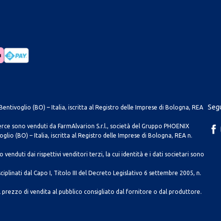
Segu
entivoglio (BO) – Italia, iscritta al Registro delle Imprese di Bologna, REA
merce sono venduti da FarmAlvarion S.r.l., società del Gruppo PHOENIX
lio (BO) – Italia, iscritta al Registro delle Imprese di Bologna, REA n.
venduti dai rispettivi venditori terzi, la cui identità e i dati societari sono
ciplinati dal Capo I, Titolo III del Decreto Legislativo 6 settembre 2005, n.
 prezzo di vendita al pubblico consigliato dal fornitore o dal produttore.