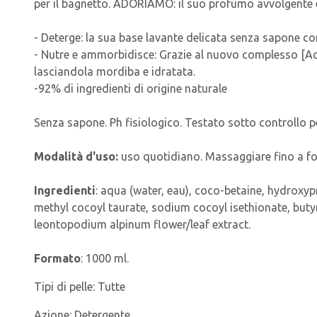
per il bagnetto. ADORIAMO: il suo profumo avvolgente 
- Deterge: la sua base lavante delicata senza sapone con
- Nutre e ammorbidisce: Grazie al nuovo complesso [Acqu
lasciandola mordiba e idratata.
-92% di ingredienti di origine naturale
Senza sapone. Ph fisiologico. Testato sotto controllo pe
Modalità d'uso:
uso quotidiano. Massaggiare fino a f
Ingredienti
: aqua (water, eau), coco-betaine, hydroxyp
methyl cocoyl taurate, sodium cocoyl isethionate, buty
leontopodium alpinum flower/leaf extract.
Formato
: 1000 ml.
Tipi di pelle:
Tutte
Azione:
Detergente