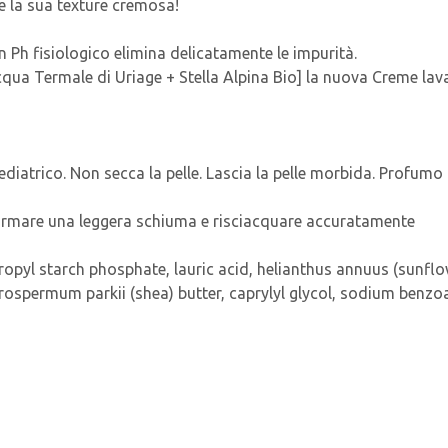
e la sua texture cremosa!
 Ph fisiologico elimina delicatamente le impurità.
a Termale di Uriage + Stella Alpina Bio] la nuova Creme lavante
diatrico. Non secca la pelle. Lascia la pelle morbida. Profumo 
ormare una leggera schiuma e risciacquare accuratamente
ropyl starch phosphate, lauric acid, helianthus annuus (sunflo
rospermum parkii (shea) butter, caprylyl glycol, sodium benzoa