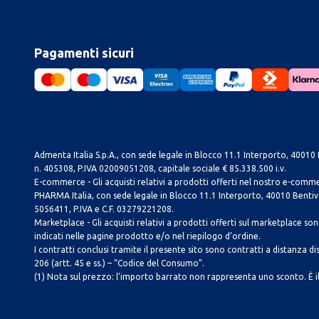
Pagamenti sicuri
Admenta Italia S.p.A., con sede legale in Blocco 11.1 Interporto, 40010 B
n. 405308, P.IVA 02009051208, capitale sociale € 85.338.500 i.v.
E-commerce - Gli acquisti relativi a prodotti offerti nel nostro e-com
PHARMA Italia, con sede legale in Blocco 11.1 Interporto, 40010 Bentivog
5056411, P.IVA e C.F. 03279221208.
Marketplace - Gli acquisti relativi a prodotti offerti sul marketplace sono 
indicati nelle pagine prodotto e/o nel riepilogo d’ordine.
I contratti conclusi tramite il presente sito sono contratti a distanza dis
206 (artt. 45 e ss.) – “Codice del Consumo”.
(1) Nota sul prezzo: l’importo barrato non rappresenta uno sconto. È il