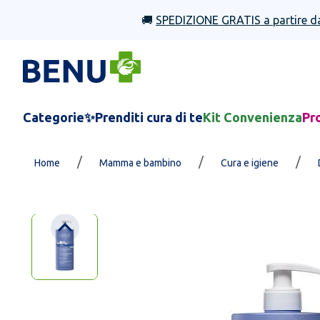
🚚
SPEDIZIONE GRATIS a partire d
Categorie
✨Prenditi cura di te
Kit Convenienza
Pr
/
/
/
Home
Mamma e bambino
Cura e igiene