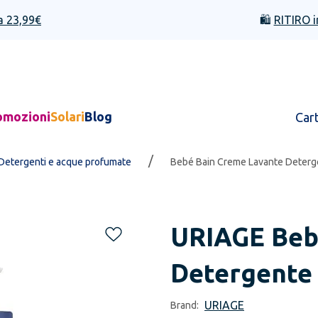
a 23,99€
🛍️
RITIRO i
omozioni
Solari
Blog
Car
/
Detergenti e acque profumate
Bebé Bain Creme Lavante Deterge
URIAGE
Beb
Detergente 
URIAGE
Brand: