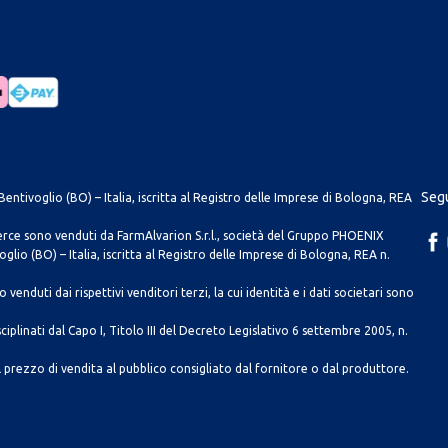
Segu
entivoglio (BO) – Italia, iscritta al Registro delle Imprese di Bologna, REA
merce sono venduti da FarmAlvarion S.r.l., società del Gruppo PHOENIX
lio (BO) – Italia, iscritta al Registro delle Imprese di Bologna, REA n.
venduti dai rispettivi venditori terzi, la cui identità e i dati societari sono
ciplinati dal Capo I, Titolo III del Decreto Legislativo 6 settembre 2005, n.
 prezzo di vendita al pubblico consigliato dal fornitore o dal produttore.