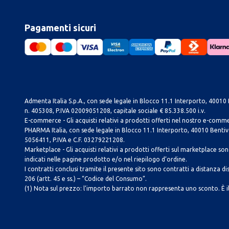
Pagamenti sicuri
Admenta Italia S.p.A., con sede legale in Blocco 11.1 Interporto, 40010 B
n. 405308, P.IVA 02009051208, capitale sociale € 85.338.500 i.v.
E-commerce - Gli acquisti relativi a prodotti offerti nel nostro e-com
PHARMA Italia, con sede legale in Blocco 11.1 Interporto, 40010 Bentivog
5056411, P.IVA e C.F. 03279221208.
Marketplace - Gli acquisti relativi a prodotti offerti sul marketplace sono 
indicati nelle pagine prodotto e/o nel riepilogo d’ordine.
I contratti conclusi tramite il presente sito sono contratti a distanza dis
206 (artt. 45 e ss.) – “Codice del Consumo”.
(1) Nota sul prezzo: l’importo barrato non rappresenta uno sconto. È il