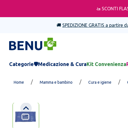
🚤 SCONTI FLA
🚚
SPEDIZIONE GRATIS a partire d
Categorie
🛡️Medicazione & Cura
Kit Convenienza
/
/
/
Home
Mamma e bambino
Cura e igiene