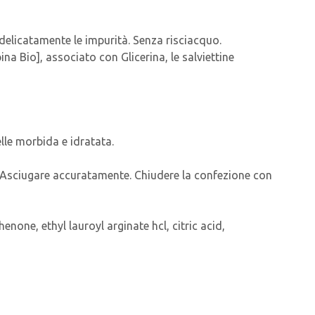
delicatamente le impurità. Senza risciacquo.
a Bio], associato con Glicerina, le salviettine
lle morbida e idratata.
sa. Asciugare accuratamente. Chiudere la confezione con
none, ethyl lauroyl arginate hcl, citric acid,