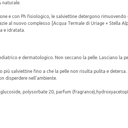
 naturale.
one e con Ph fisiologico, le salviettine detergono rimuovendo 
azie al nuovo complesso [Acqua Termale di Uriage + Stella Alpin
a e idratata.
ediatrico e dermatologico. Non seccano la pelle. Lasciano la pe
o più salviettine fino a che la pelle non risulta pulita e deter
non disperdere nell'ambiente.
yl glucoside, polysorbate 20, parfum (fragrance),hydroxyacetophe