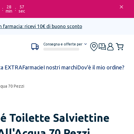
28
57
:
:
min
sec
n farmacia: ricevi 10€ di buono sconto
Consegna e offerte per
ta EXTRA
Farmacie
I nostri marchi
Dov'è il mio ordine?
cqua 70 Pezzi
é Toilette Salviettine
All'Acqua 70 Pezzi