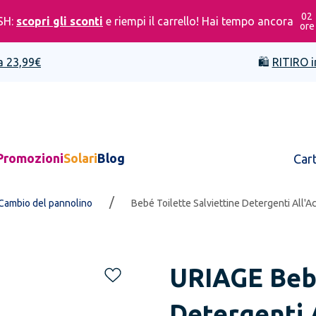
02
SH:
scopri gli sconti
e riempi il carrello! Hai tempo ancora
ore
a 23,99€
🛍️
RITIRO i
Promozioni
Solari
Blog
Car
/
Cambio del pannolino
Bebé Toilette Salviettine Detergenti All'A
URIAGE
Beb
Detergenti 