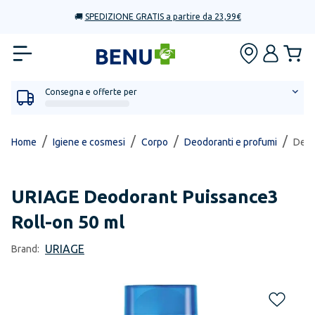
🚚
SPEDIZIONE GRATIS a partire da 23,99€
Consegna e offerte per
/
/
/
/
Home
Igiene e cosmesi
Corpo
Deodoranti e profumi
Deod
URIAGE
Deodorant Puissance3
Roll-on 50 ml
URIAGE
Brand: