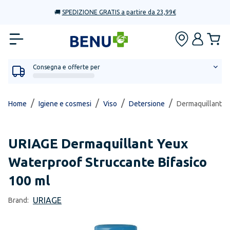
🚚
SPEDIZIONE GRATIS a partire da 23,99€
Consegna e offerte per
/
/
/
/
Home
Igiene e cosmesi
Viso
Detersione
Dermaquillant Y
URIAGE
Dermaquillant Yeux
Waterproof Struccante Bifasico
100 ml
URIAGE
Brand: