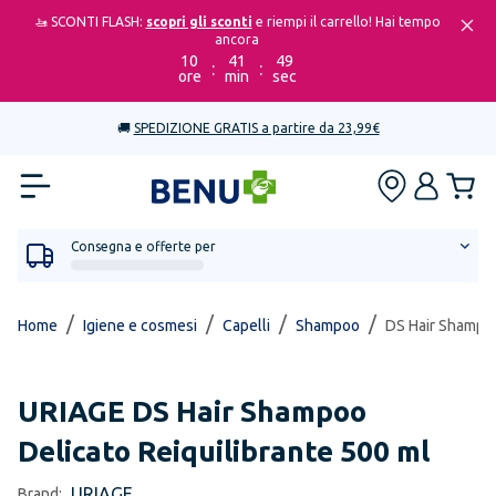
🚤 SCONTI FLASH:
scopri gli sconti
e riempi il carrello! Hai tempo
ancora
10
41
49
:
:
ore
min
sec
🚚
SPEDIZIONE GRATIS a partire da 23,99€
Consegna e offerte per
/
/
/
/
Home
Igiene e cosmesi
Capelli
Shampoo
DS Hair Shampoo
URIAGE
DS Hair Shampoo
Delicato Reiquilibrante 500 ml
URIAGE
Brand: