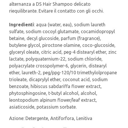
alternanza a DS Hair Shampoo delicato
riequilibrante. Evitare il contatto con gli occhi.
Ingredienti
: aqua (water, eau), sodium laureth
sulfate, sodium cocoyl glutamate, cocamidopropyl
betaine, decyl glucoside, parfum (fragrance),
butylene glycol, piroctone olamine, coco-glucoside,
glyceryl oleate, citric acid, peg-4 distearyl ether, zinc
lactate, polyquaternium-22, sodium chloride,
polyacrylate crosspolymer-6, glycerin, distearyl
ether, laureth-2, peg/ppg-120/10 trimethylolpropane
trioleate, dicaprylyl ether, coconut acid, sodium
benzoate, hibiscus sabdariffa flower extract,
phytosphingosine, t-butyl alcohol, alcohol,
leontopodium alpinum flower/leaf extract,
asiaticoside, potassium sorbate.
Azione:
Detergente, Antiforfora, Lenitiva