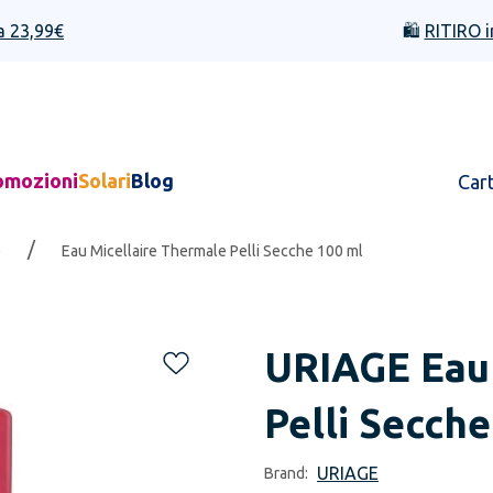
a 23,99€
🛍️
RITIRO i
omozioni
Solari
Blog
Car
/
e
Eau Micellaire Thermale Pelli Secche 100 ml
URIAGE
Eau
Pelli Secche
URIAGE
Brand: