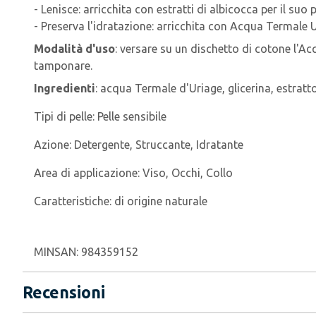
- Lenisce: a
rricchita con estratti di albicocca per il suo p
- Preserva l'idratazione: arricchita con Acqua Termale U
Modalità d'uso
: v
ersare su un dischetto di cotone l'Acq
tamponare.
Ingredienti
: a
cqua Termale d'Uriage, glicerina, estratto 
Tipi di pelle:
Pelle sensibile
Azione:
Detergente, Struccante, Idratante
Area di applicazione:
Viso, Occhi, Collo
Caratteristiche:
di origine naturale
MINSAN:
984359152
Recensioni