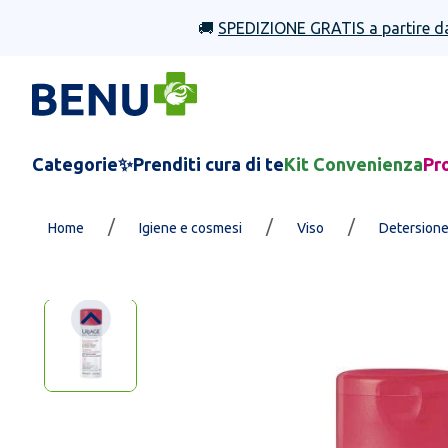
🚚
SPEDIZIONE GRATIS a partire d
Categorie
✨Prenditi cura di te
Kit Convenienza
Pr
/
/
/
Home
Igiene e cosmesi
Viso
Detersion