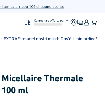
n farmacia: ricevi 10€ di buono sconto
Consegna e offerte per
ta EXTRA
Farmacie
I nostri marchi
Dov'è il mio ordine?
 Micellaire Thermale
 100 ml