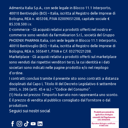
Admenta Italia S.p.A., con sede legale in Blocco 11.1 Interporto,
40010 Bentivoglio (BO) – Italia, iscritta al Registro delle Imprese di
Bologna, REA n. 405308, P.IVA 02009051208, capitale sociale €
85.338.500 i.v.
E-commerce - Gli acquisti relativi a prodotti offerti nel nostro e-
commerce sono venduti da FarmAlvarion S.r.l., società del Gruppo
PHOENIX PHARMA Italia, con sede legale in Blocco 11.1 Interporto,
40010 Bentivoglio (BO) – Italia, iscritta al Registro delle Imprese di
Bologna, REA n. 5056411, P.IVA e C.F. 03279221208.
Marketplace - Gli acquisti relativi a prodotti offerti sul marketplace
sono venduti dai rispettivi venditori terzi, la cui identità e i dati
societari sono indicati nelle pagine prodotto e/o nel riepilogo
d’ordine.
I contratti conclusi tramite il presente sito sono contratti a distanza
disciplinati dal Capo I, Titolo III del Decreto Legislativo 6 settembre
2005, n. 206 (artt. 45 e ss.) – “Codice del Consumo”.
(1) Nota sul prezzo: l’importo barrato non rappresenta uno sconto.
È il prezzo di vendita al pubblico consigliato dal fornitore o dal
produttore.
Seguici sui nostri social