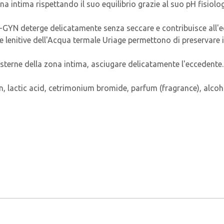
a intima rispettando il suo equilibrio grazie al suo pH fisiolog
-GYN deterge delicatamente senza seccare e contribuisce all'eq
 e lenitive dell'Acqua termale Uriage permettono di preservare i
sterne della zona intima, asciugare delicatamente l'eccedente. 
rin, lactic acid, cetrimonium bromide, parfum (fragrance), alc