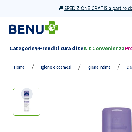
🚚
SPEDIZIONE GRATIS a partire d
Categorie
✨Prenditi cura di te
Kit Convenienza
Pr
/
/
/
Home
Igiene e cosmesi
Igiene intima
Det