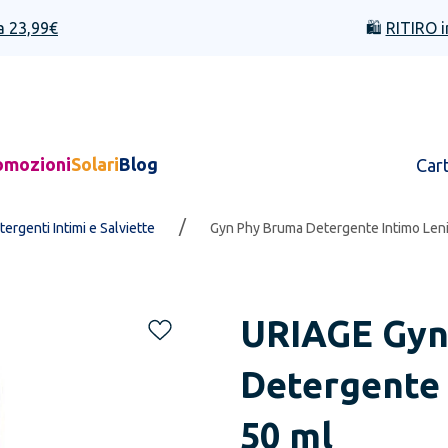
a 23,99€
🛍️
RITIRO i
omozioni
Solari
Blog
Car
/
ergenti Intimi e Salviette
Gyn Phy Bruma Detergente Intimo Leni
URIAGE
Gyn
Detergente 
50 ml