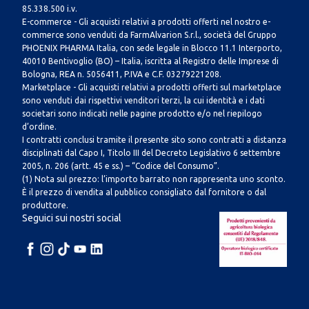
85.338.500 i.v.
E-commerce - Gli acquisti relativi a prodotti offerti nel nostro e-
commerce sono venduti da FarmAlvarion S.r.l., società del Gruppo
PHOENIX PHARMA Italia, con sede legale in Blocco 11.1 Interporto,
40010 Bentivoglio (BO) – Italia, iscritta al Registro delle Imprese di
Bologna, REA n. 5056411, P.IVA e C.F. 03279221208.
Marketplace - Gli acquisti relativi a prodotti offerti sul marketplace
sono venduti dai rispettivi venditori terzi, la cui identità e i dati
societari sono indicati nelle pagine prodotto e/o nel riepilogo
d’ordine.
I contratti conclusi tramite il presente sito sono contratti a distanza
disciplinati dal Capo I, Titolo III del Decreto Legislativo 6 settembre
2005, n. 206 (artt. 45 e ss.) – “Codice del Consumo”.
(1) Nota sul prezzo: l’importo barrato non rappresenta uno sconto.
È il prezzo di vendita al pubblico consigliato dal fornitore o dal
produttore.
Seguici sui nostri social