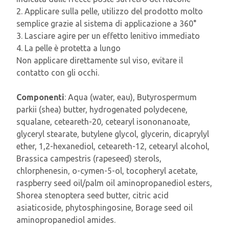
2. Applicare sulla pelle, utilizzo del prodotto molto
semplice grazie al sistema di applicazione a 360°
3. Lasciare agire per un effetto lenitivo immediato
4. La pelle è protetta a lungo
Non applicare direttamente sul viso, evitare il
contatto con gli occhi.
Componenti
: Aqua (water, eau), Butyrospermum
parkii (shea) butter, hydrogenated polydecene,
squalane, ceteareth-20, cetearyl isononanoate,
glyceryl stearate, butylene glycol, glycerin, dicaprylyl
ether, 1,2-hexanediol, ceteareth-12, cetearyl alcohol,
Brassica campestris (rapeseed) sterols,
chlorphenesin, o-cymen-5-ol, tocopheryl acetate,
raspberry seed oil/palm oil aminopropanediol esters,
Shorea stenoptera seed butter, citric acid
asiaticoside, phytosphingosine, Borage seed oil
aminopropanediol amides.