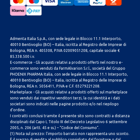
Admenta Italia S.p.A., con sede legale in Blocco 11.1 Interporto,
40010 Bentivoglio (BO) – Italia, iscritta al Registro delle Imprese di
Bologna, REA n. 405308, P.IVA 02009051208, capitale sociale €
85.338.500 i.v.
E-commerce - Gli acquisti relativi a prodotti offerti nel nostro e-
commerce sono venduti da FarmAlvarion S.r.l., società del Gruppo
PHOENIX PHARMA Italia, con sede legale in Blocco 11.1 Interporto,
40010 Bentivoglio (BO) – Italia, iscritta al Registro delle Imprese di
Bologna, REA n. 5056411, P.IVA e C.F. 03279221208.
Marketplace - Gli acquisti relativi a prodotti offerti sul marketplace
sono venduti dai rispettivi venditori terzi, la cui identità e i dati
societari sono indicati nelle pagine prodotto e/o nel riepilogo
d’ordine.
I contratti conclusi tramite il presente sito sono contratti a distanza
disciplinati dal Capo I, Titolo III del Decreto Legislativo 6 settembre
2005, n. 206 (artt. 45 e ss.) – “Codice del Consumo”.
(1) Nota sul prezzo: l’importo barrato non rappresenta uno sconto.
È il prezzo di vendita al pubblico consigliato dal fornitore o dal