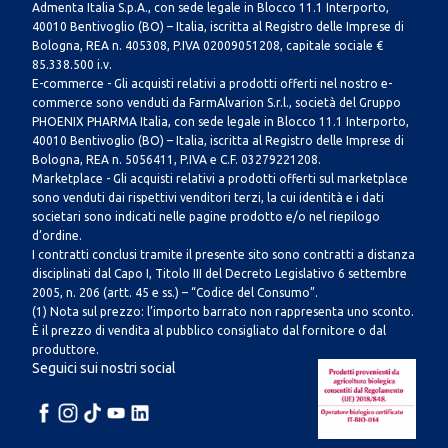
Admenta Italia S.p.A., con sede legale in Blocco 11.1 Interporto,
40010 Bentivoglio (BO) – Italia, iscritta al Registro delle Imprese di
Bologna, REA n. 405308, P.IVA 02009051208, capitale sociale €
85.338.500 i.v.
E-commerce - Gli acquisti relativi a prodotti offerti nel nostro e-
commerce sono venduti da FarmAlvarion S.r.l., società del Gruppo
PHOENIX PHARMA Italia, con sede legale in Blocco 11.1 Interporto,
40010 Bentivoglio (BO) – Italia, iscritta al Registro delle Imprese di
Bologna, REA n. 5056411, P.IVA e C.F. 03279221208.
Marketplace - Gli acquisti relativi a prodotti offerti sul marketplace
sono venduti dai rispettivi venditori terzi, la cui identità e i dati
societari sono indicati nelle pagine prodotto e/o nel riepilogo
d’ordine.
I contratti conclusi tramite il presente sito sono contratti a distanza
disciplinati dal Capo I, Titolo III del Decreto Legislativo 6 settembre
2005, n. 206 (artt. 45 e ss.) – “Codice del Consumo”.
(1) Nota sul prezzo: l’importo barrato non rappresenta uno sconto.
È il prezzo di vendita al pubblico consigliato dal fornitore o dal
produttore.
Seguici sui nostri social