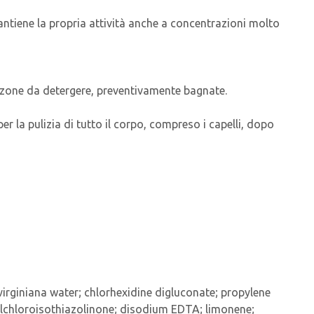
antiene la propria attività anche a concentrazioni molto
e zone da detergere, preventivamente bagnate.
 la pulizia di tutto il corpo, compreso i capelli, dopo
virginiana water; chlorhexidine digluconate; propylene
thylchloroisothiazolinone; disodium EDTA; limonene;