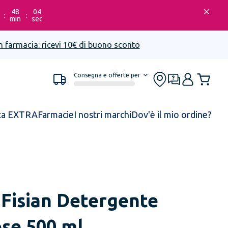
48
04
:
:
min
sec
n farmacia: ricevi 10€ di buono sconto
Consegna e offerte per
ta EXTRA
Farmacie
I nostri marchi
Dov'è il mio ordine?
Fisian Detergente
se 500 ml