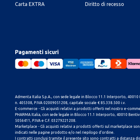
Carta EXTRA
Diritto di recesso
Pagamenti sicuri
Admenta Italia S.p.A., con sede legale in Blocco 11.1 Interporto, 40010 B
n. 405308, P.IVA 02009051208, capitale sociale € 85.338.500 i.v.
E-commerce - Gli acquisti relativi a prodotti offerti nel nostro e-com
PHARMA Italia, con sede legale in Blocco 11.1 Interporto, 40010 Bentivog
5056411, P.IVA e C.F. 03279221208.
Marketplace - Gli acquisti relativi a prodotti offerti sul marketplace sono 
indicati nelle pagine prodotto e/o nel riepilogo d’ordine.
I contratti conclusi tramite il presente sito sono contratti a distanza dis