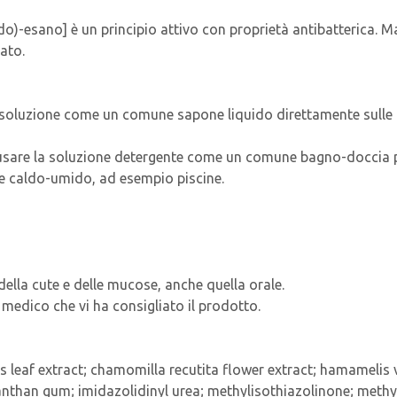
do)-esano] è un principio attivo con proprietà antibatterica. M
ato.
e la soluzione come un comune sapone liquido direttamente sull
: usare la soluzione detergente come un comune bagno-doccia per
te caldo-umido, ad esempio piscine.
 della cute e delle mucose, anche quella orale.
 medico che vi ha consigliato il prodotto.
is leaf extract; chamomilla recutita flower extract; hamamelis 
t; xanthan gum; imidazolidinyl urea; methylisothiazolinone; me