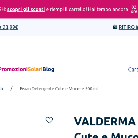
02
SH:
scopri gli sconti
e riempi il carrello! Hai tempo ancora
ore
a 23,99€
🛍️
RITIRO i
Promozioni
Solari
Blog
Car
/
ti
Fisian Detergente Cute e Mucose 500 ml
VALDERMA
Cute e Muco