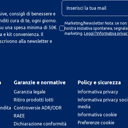
U
ive, consigli di benessere e
iti cura di te, ogni giorno.
Marketing/Newsletter Nota: se non v
 su una spesa minima di 50€.
nostra iniziativa spontanea, segnalaz
marketing.
Leggi l'Informativa privac
 e kit convenienza. Il
scrivono alla newsletter e
a
Garanzie e normative
Policy e sicurezza
Garanzia legale
Informativa privacy
Ritiro prodotti lotti
Informativa privacy soci
media
endita
Controversie ADR/ODR
Informativa cookie
RAEE
Preferenze cookie
Dichiarazione conformità