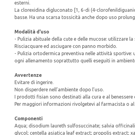
esterni.
La clorexidina digluconato [1, 6-di (4-clorofenildiguani
basse. Ha una scarsa tossicità anche dopo uso prolung
Modalità d'uso
- Pulizia abituale della cute e delle mucose: utilizzar
Risciacquare ed asciugare con panno morbido.
- Pulizia ortodermica preventiva nelle attività sportive
ogni allenamento soprattutto quelli eseguiti in ambien
Avvertenze
Evitare di ingerire.
Non disperdere nell’ambiente dopo l’uso.
I prodotti fisian sono destinati alla cura e al benessere
Per maggiori informazioni rivolgetevi al farmacista o al
Componenti
Aqua; disodium laureth sulfosuccinate; salvia officinal
glycol; centella asiatica leaf extract; propolis extrac