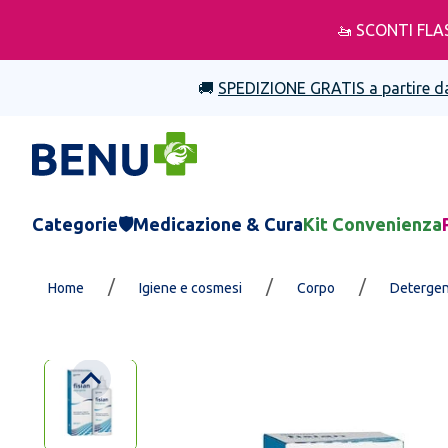
🚤 SCONTI FLA
🚚
SPEDIZIONE GRATIS a partire d
Categorie
🛡️Medicazione & Cura
Kit Convenienza
/
/
/
Home
Igiene e cosmesi
Corpo
Detergen