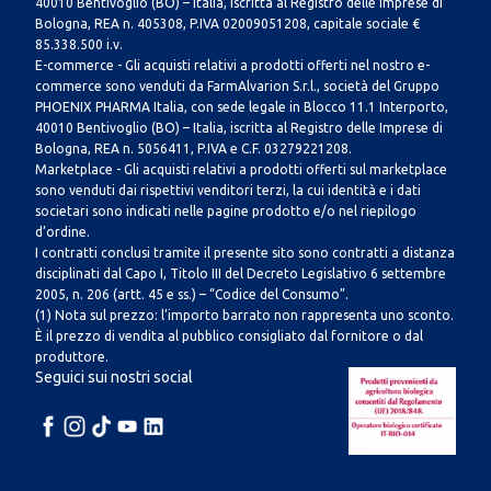
40010 Bentivoglio (BO) – Italia, iscritta al Registro delle Imprese di
Bologna, REA n. 405308, P.IVA 02009051208, capitale sociale €
85.338.500 i.v.
E-commerce - Gli acquisti relativi a prodotti offerti nel nostro e-
commerce sono venduti da FarmAlvarion S.r.l., società del Gruppo
PHOENIX PHARMA Italia, con sede legale in Blocco 11.1 Interporto,
40010 Bentivoglio (BO) – Italia, iscritta al Registro delle Imprese di
Bologna, REA n. 5056411, P.IVA e C.F. 03279221208.
Marketplace - Gli acquisti relativi a prodotti offerti sul marketplace
sono venduti dai rispettivi venditori terzi, la cui identità e i dati
societari sono indicati nelle pagine prodotto e/o nel riepilogo
d’ordine.
I contratti conclusi tramite il presente sito sono contratti a distanza
disciplinati dal Capo I, Titolo III del Decreto Legislativo 6 settembre
2005, n. 206 (artt. 45 e ss.) – “Codice del Consumo”.
(1) Nota sul prezzo: l’importo barrato non rappresenta uno sconto.
È il prezzo di vendita al pubblico consigliato dal fornitore o dal
produttore.
Seguici sui nostri social