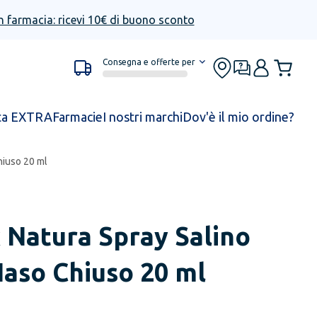
n farmacia: ricevi 10€ di buono sconto
Consegna e offerte per
ta EXTRA
Farmacie
I nostri marchi
Dov'è il mio ordine?
hiuso 20 ml
 Natura Spray Salino
Naso Chiuso 20 ml