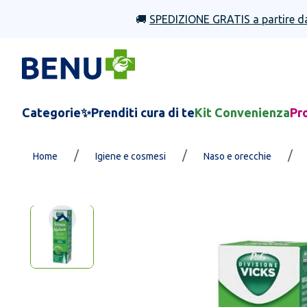
🚚
SPEDIZIONE GRATIS a partire d
Categorie
✨Prenditi cura di te
Kit Convenienza
Pr
/
/
/
Home
Igiene e cosmesi
Naso e orecchie