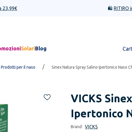
a 23,99€
🛍️
RITIRO i
omozioni
Solari
Blog
Car
/
Prodotti per il naso
Sinex Natura Spray Salino Ipertonico Naso C
VICKS
Sinex
Ipertonico 
VICKS
Brand: