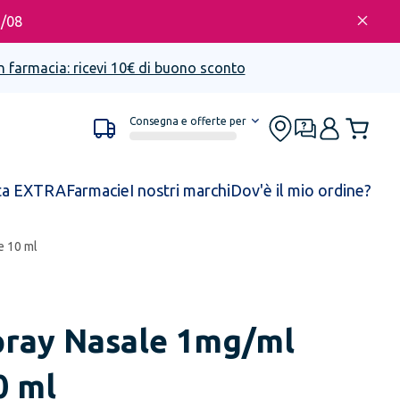
6/08
n farmacia: ricevi 10€ di buono sconto
Consegna e offerte per
ta EXTRA
Farmacie
I nostri marchi
Dov'è il mio ordine?
e 10 ml
pray Nasale 1mg/ml
0 ml