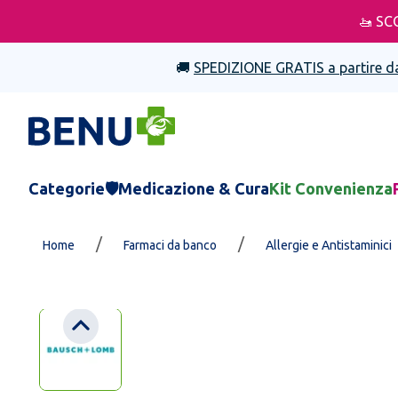
🚤 SC
🚚
SPEDIZIONE GRATIS a partire d
Categorie
🛡️Medicazione & Cura
Kit Convenienza
/
/
Home
Farmaci da banco
Allergie e Antistaminici