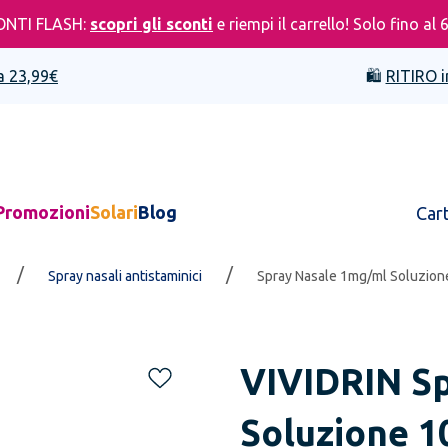
ONTI FLASH:
scopri gli sconti
e riempi il carrello! Solo fino al 
a 23,99€
🛍️
RITIRO i
Promozioni
Solari
Blog
Car
/
/
Spray nasali antistaminici
Spray Nasale 1mg/ml Soluzion
VIVIDRIN
S
Soluzione 1