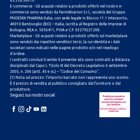
85.338.500 i.v.
E-commerce - Gli acquisti relativi a prodotti offerti nel nostro e-
commerce sono venduti da FarmAlvarion S.r.l., società del Gruppo
PHOENIX PHARMA Italia, con sede legale in Blocco 11.1 Interporto,
40010 Bentivoglio (BO) – Italia, iscritta al Registro delle Imprese di
Bologna, REA n. 5056411, P.IVA e C.F. 03279221208.
Marketplace - Gli acquisti relativi a prodotti offerti sul marketplace
sono venduti dai rispettivi venditori terzi, la cui identità e i dati
societari sono indicati nelle pagine prodotto e/o nel riepilogo
d’ordine.
I contratti conclusi tramite il presente sito sono contratti a distanza
disciplinati dal Capo I, Titolo III del Decreto Legislativo 6 settembre
2005, n. 206 (artt. 45 e ss.) – “Codice del Consumo”.
(1) Nota sul prezzo: l’importo barrato non rappresenta uno sconto.
È il prezzo di vendita al pubblico consigliato dal fornitore o dal
produttore.
Seguici sui nostri social