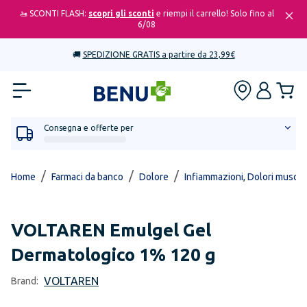
🚤 SCONTI FLASH:
scopri gli sconti
e riempi il carrello! Solo fino al
6/08
🚚
SPEDIZIONE GRATIS a partire da 23,99€
Consegna e offerte per
/
/
/
Home
Farmaci da banco
Dolore
Infiammazioni, Dolori muscola
VOLTAREN
Emulgel Gel
Dermatologico 1% 120 g
VOLTAREN
Brand: