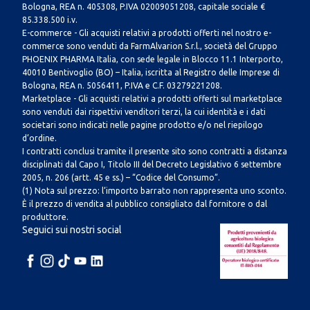
Bologna, REA n. 405308, P.IVA 02009051208, capitale sociale €
85.338.500 i.v.
E-commerce - Gli acquisti relativi a prodotti offerti nel nostro e-
commerce sono venduti da FarmAlvarion S.r.l., società del Gruppo
PHOENIX PHARMA Italia, con sede legale in Blocco 11.1 Interporto,
40010 Bentivoglio (BO) – Italia, iscritta al Registro delle Imprese di
Bologna, REA n. 5056411, P.IVA e C.F. 03279221208.
Marketplace - Gli acquisti relativi a prodotti offerti sul marketplace
sono venduti dai rispettivi venditori terzi, la cui identità e i dati
societari sono indicati nelle pagine prodotto e/o nel riepilogo
d’ordine.
I contratti conclusi tramite il presente sito sono contratti a distanza
disciplinati dal Capo I, Titolo III del Decreto Legislativo 6 settembre
2005, n. 206 (artt. 45 e ss.) – “Codice del Consumo”.
(1) Nota sul prezzo: l’importo barrato non rappresenta uno sconto.
È il prezzo di vendita al pubblico consigliato dal fornitore o dal
produttore.
Seguici sui nostri social