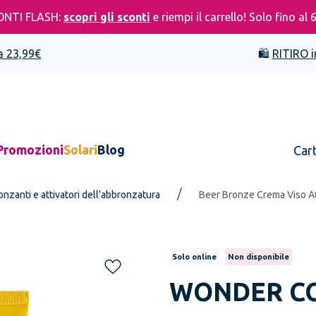
ONTI FLASH:
scopri gli sconti
e riempi il carrello! Solo fino al 
a 23,99€
🛍️
RITIRO i
Promozioni
Solari
Blog
Car
/
nzanti e attivatori dell'abbronzatura
Beer Bronze Crema Viso Au
Solo online
Non disponibile
WONDER C