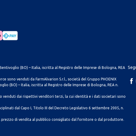
Segu
entivoglio (BO) – Italia, iscritta al Registro delle Imprese di Bologna, REA
merce sono venduti da FarmAlvarion S.r.l., società del Gruppo PHOENIX
lio (BO) – Italia, iscritta al Registro delle Imprese di Bologna, REA n.
venduti dai rispettivi venditori terzi, la cui identità e i dati societari sono
ciplinati dal Capo I, Titolo III del Decreto Legislativo 6 settembre 2005, n.
 prezzo di vendita al pubblico consigliato dal fornitore o dal produttore.