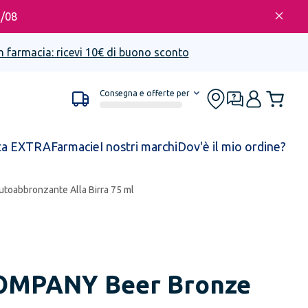
6/08
n farmacia: ricevi 10€ di buono sconto
Consegna e offerte per
ta EXTRA
Farmacie
I nostri marchi
Dov'è il mio ordine?
toabbronzante Alla Birra 75 ml
OMPANY
Beer Bronze