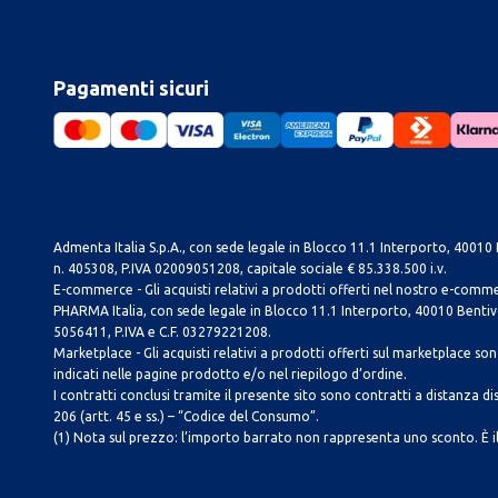
Pagamenti sicuri
Admenta Italia S.p.A., con sede legale in Blocco 11.1 Interporto, 40010 B
n. 405308, P.IVA 02009051208, capitale sociale € 85.338.500 i.v.
E-commerce - Gli acquisti relativi a prodotti offerti nel nostro e-com
PHARMA Italia, con sede legale in Blocco 11.1 Interporto, 40010 Bentivog
5056411, P.IVA e C.F. 03279221208.
Marketplace - Gli acquisti relativi a prodotti offerti sul marketplace sono 
indicati nelle pagine prodotto e/o nel riepilogo d’ordine.
I contratti conclusi tramite il presente sito sono contratti a distanza dis
206 (artt. 45 e ss.) – “Codice del Consumo”.
(1) Nota sul prezzo: l’importo barrato non rappresenta uno sconto. È il