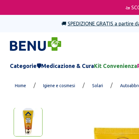
🚤 SC
🚚
SPEDIZIONE GRATIS a partire d
Categorie
🛡️Medicazione & Cura
Kit Convenienza
/
/
/
Home
Igiene e cosmesi
Solari
Autoabbro