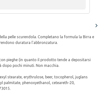
ella pelle scurendola. Completano la formula la Birra e
e rendono duratura l'abbronzatura.
on pieghe (in quanto il prodotto tende a depositarsi
 già dopo pochi minuti. Non macchia.
exyl stearate, erythrulose, beer, tocopherol, juglans
byl palmitate, phenoxyethanol, ceteareth-20,
 73015.