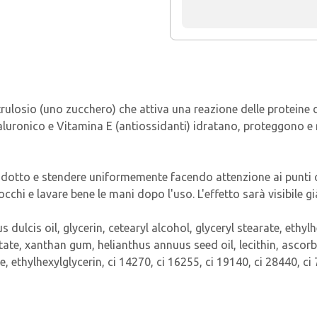
rulosio (uno zucchero) che attiva una reazione delle proteine d
o jaluronico e Vitamina E (antiossidanti) idratano, proteggono 
odotto e stendere uniformemente facendo attenzione ai punti c
 occhi e lavare bene le mani dopo l'uso. L'effetto sarà visibile
ulcis oil, glycerin, cetearyl alcohol, glyceryl stearate, ethylh
ate, xanthan gum, helianthus annuus seed oil, lecithin, ascor
ethylhexylglycerin, ci 14270, ci 16255, ci 19140, ci 28440, ci