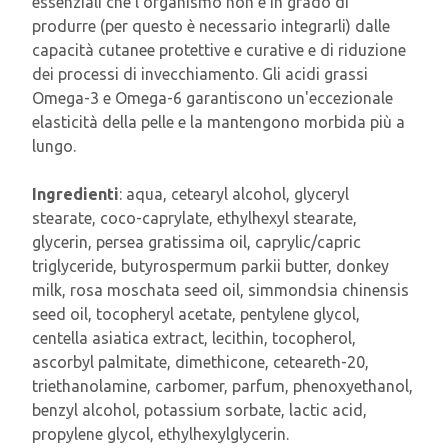
essenziali che l'organismo non è in grado di
produrre (per questo è necessario integrarli) dalle
capacità cutanee protettive e curative e di riduzione
dei processi di invecchiamento. Gli acidi grassi
Omega-3 e Omega-6 garantiscono un'eccezionale
elasticità della pelle e la mantengono morbida più a
lungo.
Ingredienti
: aqua, cetearyl alcohol, glyceryl
stearate, coco-caprylate, ethylhexyl stearate,
glycerin, persea gratissima oil, caprylic/capric
triglyceride, butyrospermum parkii butter, donkey
milk, rosa moschata seed oil, simmondsia chinensis
seed oil, tocopheryl acetate, pentylene glycol,
centella asiatica extract, lecithin, tocopherol,
ascorbyl palmitate, dimethicone, ceteareth-20,
triethanolamine, carbomer, parfum, phenoxyethanol,
benzyl alcohol, potassium sorbate, lactic acid,
propylene glycol, ethylhexylglycerin.