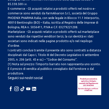
85.338.500 i.v.
E-commerce - Gli acquisti relativi a prodotti offerti nel nostro e-
commerce sono venduti da FarmAlvarion S.r.l., società del Gruppo
PHOENIX PHARMA Italia, con sede legale in Blocco 11.1 Interporto,
40010 Bentivoglio (BO) – Italia, iscritta al Registro delle Imprese di
Bologna, REA n. 5056411, P.IVA e C.F. 03279221208.
Marketplace - Gli acquisti relativi a prodotti offerti sul marketplace
sono venduti dai rispettivi venditori terzi, la cui identità e i dati
societari sono indicati nelle pagine prodotto e/o nel riepilogo
d’ordine.
I contratti conclusi tramite il presente sito sono contratti a distanza
disciplinati dal Capo I, Titolo III del Decreto Legislativo 6 settembre
2005, n. 206 (artt. 45 e ss.) – “Codice del Consumo”.
(1) Nota sul prezzo: l’importo barrato non rappresenta uno sconto.
È il prezzo di vendita al pubblico consigliato dal fornitore o dal
produttore.
Seguici sui nostri social