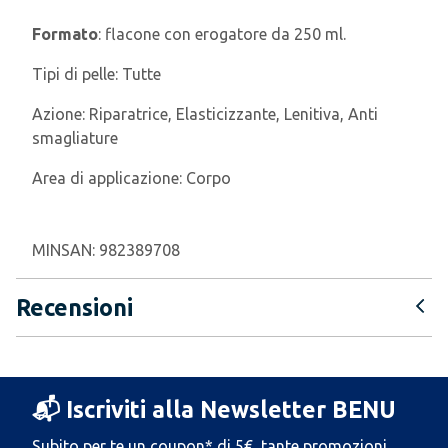
Formato
: flacone con erogatore da 250 ml.
Tipi di pelle:
Tutte
Azione:
Riparatrice, Elasticizzante, Lenitiva, Anti
smagliature
Area di applicazione:
Corpo
MINSAN:
982389708
Recensioni
📬 Iscriviti alla Newsletter BENU
Subito per te un coupon* di 5€, tante promozioni