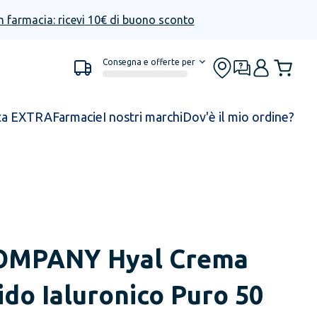
n farmacia: ricevi 10€ di buono sconto
Consegna e offerte per
ta EXTRA
Farmacie
I nostri marchi
Dov'è il mio ordine?
OMPANY
Hyal Crema
ido Ialuronico Puro 50