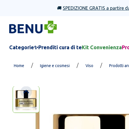
🚚
SPEDIZIONE GRATIS a partire d
Categorie
✨Prenditi cura di te
Kit Convenienza
Pr
/
/
/
Home
Igiene e cosmesi
Viso
Prodotti a