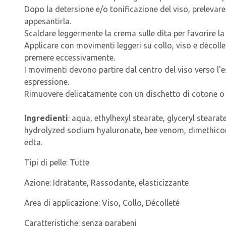
Dopo la detersione e/o tonificazione del viso, prelevare
appesantirla.
Scaldare leggermente la crema sulle dita per favorire l
Applicare con movimenti leggeri su collo, viso e dècolle
premere eccessivamente.
I movimenti devono partire dal centro del viso verso l'es
espressione.
Rimuovere delicatamente con un dischetto di cotone o
Ingredienti
: aqua, ethylhexyl stearate, glyceryl steara
hydrolyzed sodium hyaluronate, bee venom, dimethicon
edta.
Tipi di pelle:
Tutte
Azione:
Idratante, Rassodante, elasticizzante
Area di applicazione:
Viso, Collo, Décolleté
Caratteristiche:
senza parabeni