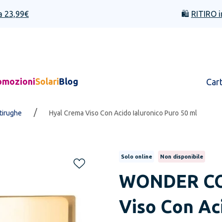
a 23,99€
🛍️
RITIRO i
omozioni
Solari
Blog
Car
/
ntirughe
Hyal Crema Viso Con Acido Ialuronico Puro 50 ml
Solo online
Non disponibile
WONDER C
Viso Con Ac