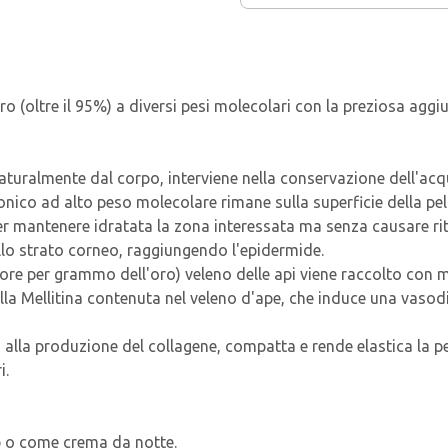
(oltre il 95%) a diversi pesi molecolari con la preziosa aggiu
uralmente dal corpo, interviene nella conservazione dell'acqu
nico ad alto peso molecolare rimane sulla superficie della pel
ter mantenere idratata la zona interessata ma senza causare ri
ello strato corneo, raggiungendo l'epidermide.
 valore per grammo dell'oro) veleno delle api viene raccolto con
 della Mellitina contenuta nel veleno d'ape, che induce una vas
 alla produzione del collagene, compatta e rende elastica la pel
i.
up o come crema da notte.