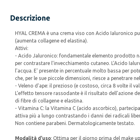
Descrizione
HYAL CREMA è una crema viso con Acido Ialuronico puro 
(aumenta collagene ed elastina).
Attivi:
- Acido Jaluronico: fondamentale elemento prodotto nat
per contrastare l'invecchiamento cutaneo. L'Acido Ialuro
l'acqua. E' presente in percentuale molto bassa per po
che, per le sue piccole dimensioni, riesce a penetrare n
- Veleno d'ape: il prezioso (e costoso, circa 8 volte il
L'effetto tensore rassodante è il risultato dell'azione
di fibre di collagene e elastina.
- Vitamina C: la Vitamina C (acido ascorbico), partecipa
attiva più a lungo contrastando i danni dei radicali liber
Non contiene parabeni. Dermatologicamente testato.
Modalità d'uso
: Ottima per il giorno prima del make 