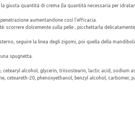
 la giusta quantità di crema (la quantità necessaria per idratar
a penetrazione aumentandone così l'efficacia.
tè: scorrere dolcemente sulla pelle , picchettarla delicatamente
terno, seguire la linea degli zigomi, poi quella della mandibola
 una spugnetta.
te, cetearyl alcohol, glycerin, triisostearin, lactic acid, sodi
e, ceteareth-20, phenoxyethanol, benzyl alcohol, carbomer, p