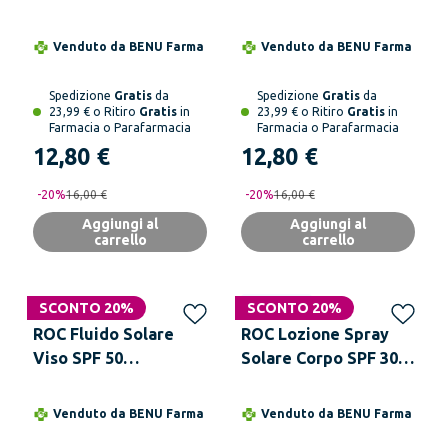
Rinfrescante 15 g
Venduto da
BENU Farma
Venduto da
BENU Farma
Spedizione
Gratis
da
Spedizione
Gratis
da
23,99 € o Ritiro
Gratis
in
23,99 € o Ritiro
Gratis
in
Farmacia o Parafarmacia
Farmacia o Parafarmacia
12,80 €
12,80 €
-
20
%
16,00 €
-
20
%
16,00 €
Aggiungi al
Aggiungi al
carrello
carrello
SCONTO 20%
Solo online
SCONTO 20%
ROC Fluido Solare
ROC Lozione Spray
Viso SPF 50
Solare Corpo SPF 30
Antimacchie Colorato
Idratante 200 ml
50 ml
Venduto da
BENU Farma
Venduto da
BENU Farma