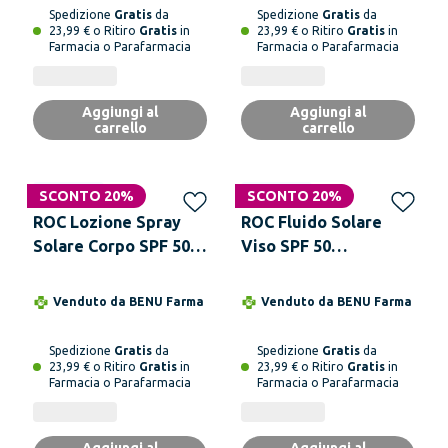
Spedizione
Gratis
da
Spedizione
Gratis
da
23,99 € o Ritiro
Gratis
in
23,99 € o Ritiro
Gratis
in
Farmacia o Parafarmacia
Farmacia o Parafarmacia
Aggiungi al
Aggiungi al
carrello
carrello
Solo online
SCONTO 20%
Solo online
SCONTO 20%
ROC Lozione Spray
ROC Fluido Solare
Solare Corpo SPF 50+
Viso SPF 50
Idratante 200 ml
Antimacchie Brune 50
ml
Venduto da
BENU Farma
Venduto da
BENU Farma
Spedizione
Gratis
da
Spedizione
Gratis
da
23,99 € o Ritiro
Gratis
in
23,99 € o Ritiro
Gratis
in
Farmacia o Parafarmacia
Farmacia o Parafarmacia