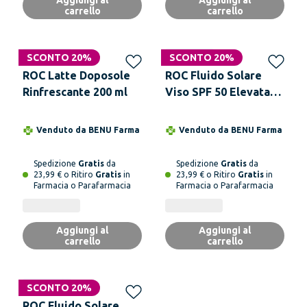
Aggiungi al
Aggiungi al
carrello
carrello
Solo online
SCONTO 20%
Solo online
SCONTO 20%
ROC Latte Doposole
ROC Fluido Solare
Rinfrescante 200 ml
Viso SPF 50 Elevata
Tollerabilità 50 ml
Venduto da
BENU Farma
Venduto da
BENU Farma
Spedizione
Gratis
da
Spedizione
Gratis
da
23,99 € o Ritiro
Gratis
in
23,99 € o Ritiro
Gratis
in
Farmacia o Parafarmacia
Farmacia o Parafarmacia
Aggiungi al
Aggiungi al
carrello
carrello
Solo online
SCONTO 20%
ROC Fluido Solare