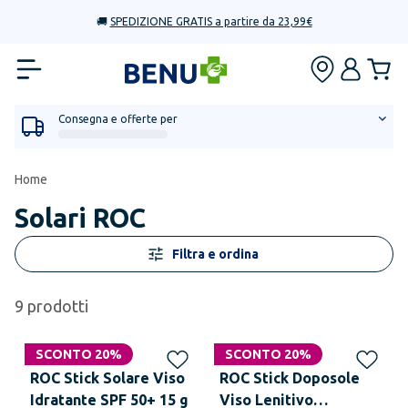
🚚
SPEDIZIONE GRATIS a partire da 23,99€
Consegna e offerte per
Home
Solari ROC
Filtra e ordina
9
prodotti
SCONTO 20%
SCONTO 20%
ROC Stick Solare Viso
ROC Stick Doposole
Idratante SPF 50+ 15 g
Viso Lenitivo