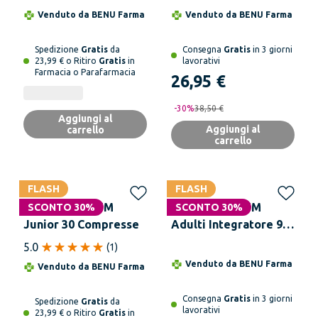
Orosolubili
Alimentare
Venduto da
BENU Farma
Venduto da
BENU Farma
Multivitaminico
Completo per Uomini
Spedizione
Gratis
da
Consegna
Gratis
in 3 giorni
Fino ai 50 anni
23,99 € o Ritiro
Gratis
in
lavorativi
Farmacia o Parafarmacia
Formato Convenienza
26,95 €
90 Compresse
-
30
%
38,50 €
Aggiungi al
Aggiungi al
carrello
carrello
FLASH
FLASH
MULTICENTRUM
MULTICENTRUM
SCONTO 30%
SCONTO 30%
Junior 30 Compresse
Adulti Integratore 90
Compresse
5.0
(
1
)
Venduto da
BENU Farma
Venduto da
BENU Farma
Consegna
Gratis
in 3 giorni
Spedizione
Gratis
da
lavorativi
23,99 € o Ritiro
Gratis
in