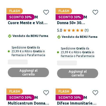
FLASH
FLASH
MULTICENTRUM
MULTICENTRUM
SCONTO 30%
SCONTO 30%
Cuore Mente e Vista
Donna 50+ 30
Boost Omega3 60 Mini
Compresse
5.0
(
1
)
Perle
Venduto da
BENU Farma
Venduto da
BENU Farma
Spedizione
Gratis
da
Spedizione
Gratis
da
23,99 € o Ritiro
Gratis
in
23,99 € o Ritiro
Gratis
in
Farmacia o Parafarmacia
Farmacia o Parafarmacia
Aggiungi al
Aggiungi al
carrello
carrello
FLASH
FLASH
MULTICENTRUM
MULTICENTRUM
SCONTO 30%
SCONTO 30%
Multicentrum Donna
Difese Immunitarie