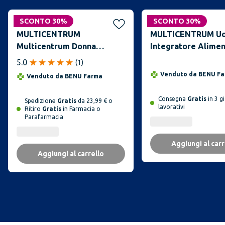
SCONTO 30%
SCONTO 30%
MULTICENTRUM
MULTICENTRUM Uo
Multicentrum Donna
Integratore Alimen
Multivitaminico 60
Compresse
5.0
(
1
)
Compresse
Venduto da
BENU Fa
Venduto da
BENU Farma
Consegna
Gratis
in 3 g
Spedizione
Gratis
da 23,99 € o
lavorativi
Ritiro
Gratis
in Farmacia o
Parafarmacia
Aggiungi al carr
Aggiungi al carrello