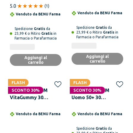
Multivitaminico 60
Boost Vitamina C 28
5.0
(
1
)
Compresse
Bustine
Venduto da
BENU Farma
Venduto da
BENU Farma
Spedizione
Gratis
da
Spedizione
Gratis
da
23,99 € o Ritiro
Gratis
in
23,99 € o Ritiro
Gratis
in
Farmacia o Parafarmacia
Farmacia o Parafarmacia
Aggiungi al
Aggiungi al
carrello
carrello
FLASH
FLASH
MULTICENTRUM
MULTICENTRUM
SCONTO 30%
SCONTO 30%
VitaGummy 30
Uomo 50+ 30
Caramelle Gommose
Compresse
Venduto da
BENU Farma
Venduto da
BENU Farma
Spedizione
Gratis
da