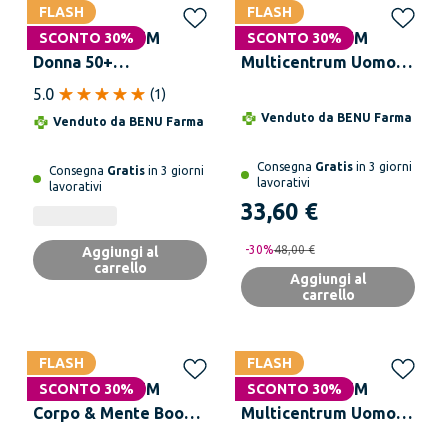
FLASH
FLASH
MULTICENTRUM
MULTICENTRUM
SCONTO 30%
SCONTO 30%
Donna 50+
Multicentrum Uomo
Multivitaminico 60
50+ Integratore
5.0
(
1
)
Compresse
Alimentare
Venduto da
BENU Farma
Venduto da
BENU Farma
Multivitaminico
Completo per Uomini
Consegna
Gratis
in 3 giorni
Consegna
Gratis
in 3 giorni
oltre 50 anni Formato
lavorativi
lavorativi
Convenienza 90
33,60 €
Compresse
-
30
%
48,00 €
Aggiungi al
carrello
Aggiungi al
carrello
FLASH
FLASH
MULTICENTRUM
MULTICENTRUM
SCONTO 30%
SCONTO 30%
Corpo & Mente Boost
Multicentrum Uomo
Magnesio 30 Bustine
Integratore