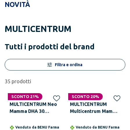
NOVITÀ
MULTICENTRUM
Tutti i prodotti del brand
Filtra e ordina
35
prodotti
SCONTO 21%
SCONTO 20%
MULTICENTRUM Neo
MULTICENTRUM
Mamma DHA 30
Multicentrum Mamma
Compresse + 30
DHA 30 compresse +
Capsule Molli
30 Capsule Molli
Venduto da
BENU Farma
Venduto da
BENU Farma