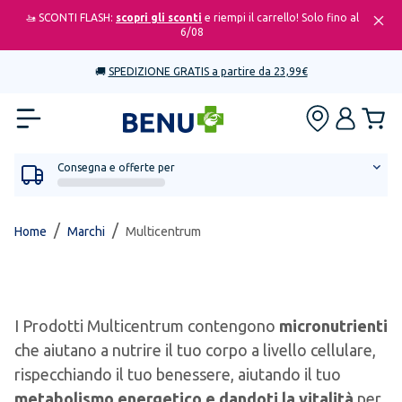
🚤 SCONTI FLASH:
scopri gli sconti
e riempi il carrello! Solo fino al
6/08
🚚
SPEDIZIONE GRATIS a partire da 23,99€
Consegna e offerte per
/
/
Home
Marchi
Multicentrum
I Prodotti Multicentrum contengono
micronutrienti
che aiutano a nutrire il tuo corpo a livello cellulare,
rispecchiando il tuo benessere, aiutando il tuo
metabolismo energetico e dandoti la vitalità
per