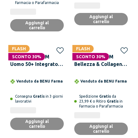
Farmacia o Parafarmacia
Aggiungi al
carrello
Aggiungi al
carrello
FLASH
FLASH
MULTICENTRUM
MULTICENTRUM
SCONTO 30%
SCONTO 30%
Uomo 50+ Integratore
Bellezza & Collagene
Alimentare 60
30 Capsule
Compresse
Venduto da
BENU Farma
Venduto da
BENU Farma
Consegna
Gratis
in 3 giorni
Spedizione
Gratis
da
lavorativi
23,99 € o Ritiro
Gratis
in
Farmacia o Parafarmacia
Aggiungi al
carrello
Aggiungi al
carrello