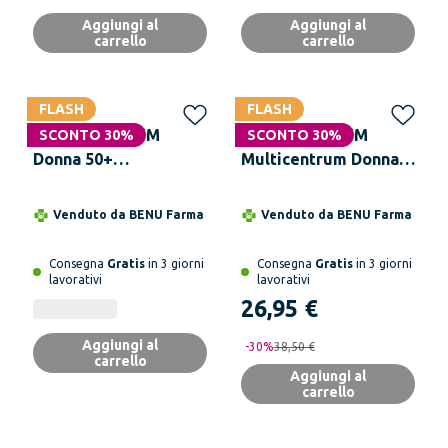
Aggiungi al
Aggiungi al
carrello
carrello
FLASH
FLASH
MULTICENTRUM
MULTICENTRUM
SCONTO 30%
SCONTO 30%
Donna 50+
Multicentrum Donna
Integratore
Integratore
Multivitaminico
Multivitaminico
Venduto da
BENU Farma
Venduto da
BENU Farma
completo, per Donne
completo per Donne
oltre 50 anni, Formato
fino ai 50 anni,
Consegna
Gratis
in 3 giorni
Consegna
Gratis
in 3 giorni
Convenienza 90
Formato Convenienza
lavorativi
lavorativi
Compresse
90 Compresse
26,95 €
Aggiungi al
-
30
%
38,50 €
carrello
Aggiungi al
carrello