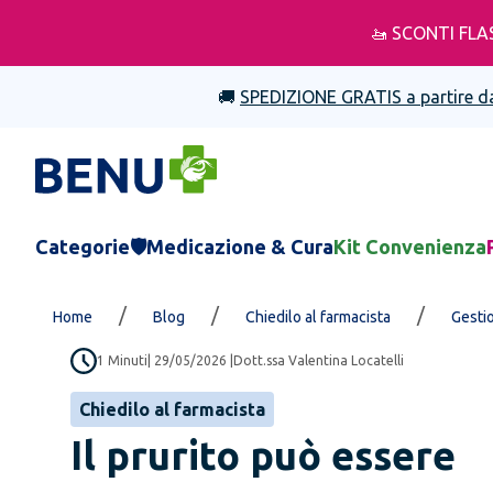
🚤 SCONTI FLA
🚚
SPEDIZIONE GRATIS a partire d
Categorie
🛡️Medicazione & Cura
Kit Convenienza
/
/
/
Home
Blog
Chiedilo al farmacista
Gesti
1
Minuti
|
29/05/2026
|
Dott.ssa Valentina Locatelli
Chiedilo al farmacista
Il prurito può essere