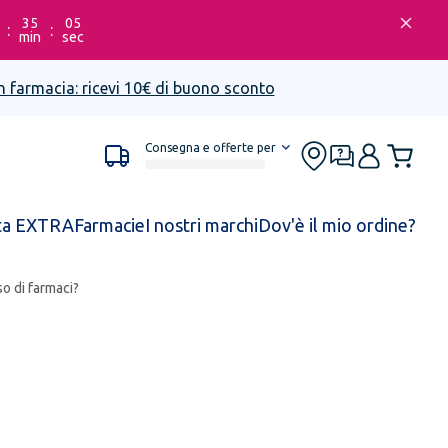
35
05
:
:
min
sec
n farmacia: ricevi 10€ di buono sconto
Consegna e offerte per
ta EXTRA
Farmacie
I nostri marchi
Dov'è il mio ordine?
so di farmaci?