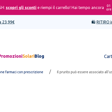
01
SH:
scopri gli sconti
e riempi il carrello! Hai tempo ancora
ore
a 23,99€
🛍️
RITIRO i
Promozioni
Solari
Blog
Car
/
one farmaci con prescrizione
Il prurito può essere associato all’u