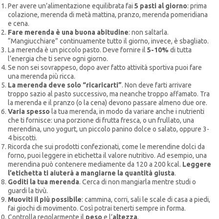
Per avere un’alimentazione equilibrata fai
5 pasti al giorno
: prima
colazione, merenda di metà mattina, pranzo, merenda pomeridiana
e cena.
Fare merenda è una buona abitudine
: non saltarla.
“Mangiucchiare” continuamente tutto il giorno, invece, è sbagliato.
La merenda è un piccolo pasto. Deve fornire il
5-10%
di tutta
l’energia che ti serve ogni giorno.
Se non sei sovrappeso, dopo aver fatto attività sportiva puoi fare
una merenda più ricca.
La merenda deve solo “ricaricarti”
. Non deve farti arrivare
troppo sazio al pasto successivo, ma neanche troppo affamato. Tra
la merenda e il pranzo (o la cena) devono passare almeno due ore.
Varia spesso
la tua merenda, in modo da variare anche i nutrienti
che ti fornisce: una porzione di frutta fresca, o un frullato, una
merendina, uno yogurt, un piccolo panino dolce o salato, oppure 3-
4 biscotti.
Ricorda che sui prodotti confezionati, come le merendine dolci da
forno, puoi leggere in etichetta il valore nutritivo. Ad esempio, una
merendina può contenere mediamente da 120 a 200 kcal.
Leggere
l’etichetta ti aiuterà a mangiarne la quantità giusta
.
Goditi la tua merenda
. Cerca di non mangiarla mentre studi o
guardi la tivù.
Muoviti il più possibile
: cammina, corri, sali le scale di casa a piedi,
fai giochi di movimento. Così potrai tenerti sempre in forma.
Controlla regolarmente il
peso
e l’
altezza
.