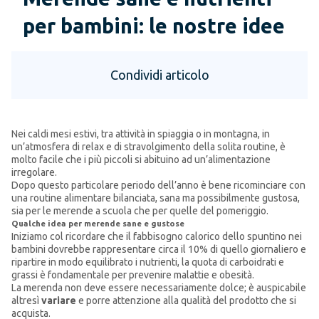
per bambini: le nostre idee
Condividi articolo
Nei caldi mesi estivi, tra attività in spiaggia o in montagna, in
un’atmosfera di relax e di stravolgimento della solita routine, è
molto facile che i più piccoli si abituino ad un’alimentazione
irregolare.
Dopo questo particolare periodo dell’anno è bene ricominciare con
una routine alimentare bilanciata, sana ma possibilmente gustosa,
sia per le merende a scuola che per quelle del pomeriggio.
Qualche idea per merende sane e gustose
Iniziamo col ricordare che il fabbisogno calorico dello spuntino nei
bambini dovrebbe rappresentare circa il 10% di quello giornaliero e
ripartire in modo equilibrato i nutrienti, la quota di carboidrati e
grassi è fondamentale per prevenire malattie e obesità.
La merenda non deve essere necessariamente dolce; è auspicabile
altresì
variare
e porre attenzione alla qualità del prodotto che si
acquista.