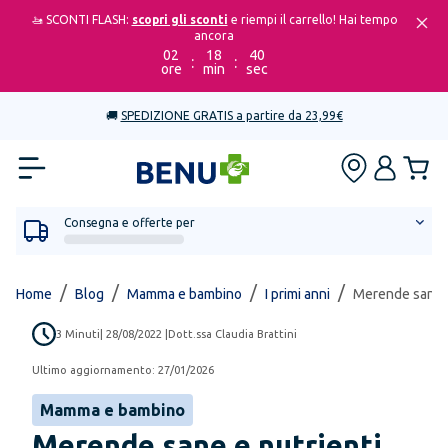
🚤 SCONTI FLASH:
scopri gli sconti
e riempi il carrello! Hai tempo
ancora
02
18
40
:
:
ore
min
sec
🚚
SPEDIZIONE GRATIS a partire da 23,99€
Consegna e offerte per
/
/
/
/
Home
Blog
Mamma e bambino
I primi anni
Merende sane e 
3
Minuti
|
28/08/2022
|
Dott.ssa Claudia Brattini
Ultimo aggiornamento:
27/01/2026
Mamma e bambino
Merende sane e nutrienti