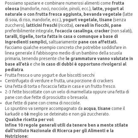
Possiamo spaziare e combinare numerosi alimenti come
frutta
oleosa
(mandorle, noci, nocciole, pinoli, ecc.),
latte, yogurt al
naturale o con frutta fresca aggiunta, bevanda vegetale
(latte
di soia, di riso, mandorle, ecc.),
yogurt vegetale, tisane
(senza
zucchero),
latticini freschi
(ricotta),
cereali in fiocchi, pane
preferibilmente integrale,
focaccia
casalinga
,
cracker
(non salati),
taralli, tigelle, torta fatta in casa o comunque a base di
ingredienti semplici,
saltuariamente
pane con affettati.
Facciamo qualche esempio concreto che potrebbe soddisfare in
linea generale il fabbisogno medio di un bambino della scuola
primaria, tenendo presente che
le grammature vanno valutate in
base all’età
e che
in caso di dubbi è opportuno rivolgersi al
pediatra
.
Frutta fresca o uno yogurt e due biscotti secchi
Centrifugato di verdure e frutta, una porzione di crackers
Una fetta di torta o focaccia fatta in casa e un frutto fresco.
2-3 fette biscottate con un velo di marmellata oppure una fetta di
pane con due fette di prosciutto o bresaola.
due fette di pane con crema di nocciole.
Lo spuntino va sempre accompagnato da
acqua
,
tisane
come il
karkadè o
tè
meglio se deteinato e non già zuccherato.
Qualche ricetta per voi:
Infine 10 regole generali utili da tenere ben a mente stilate
dall’Istituto Nazionale di Ricerca per gli Alimenti e la
Nutrizione: